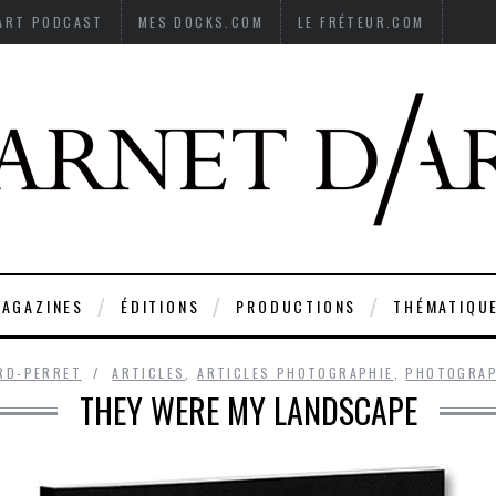
’ART PODCAST
MES DOCKS.COM
LE FRÉTEUR.COM
AGAZINES
ÉDITIONS
PRODUCTIONS
THÉMATIQU
RD-PERRET
ARTICLES
,
ARTICLES PHOTOGRAPHIE
,
PHOTOGRAP
THEY WERE MY LANDSCAPE