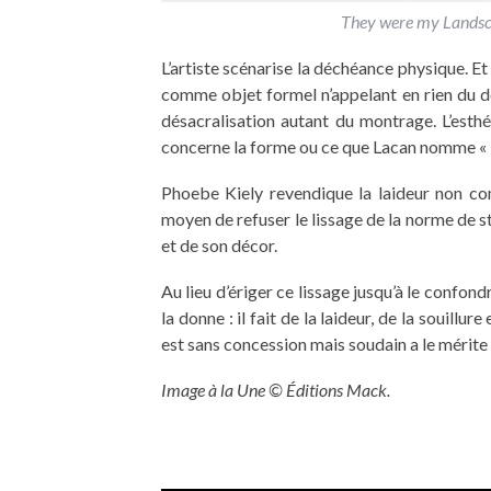
They were my Landsca
L’artiste scénarise la déchéance physique. 
comme objet formel n’appelant en rien du dé
désacralisation autant du montrage. L’esthé
concerne la forme ou ce que Lacan nomme « l’
Phoebe Kiely revendique la laideur non co
moyen de refuser le lissage de la norme de s
et de son décor.
Au lieu d’ériger ce lissage jusqu’à le confon
la donne : il fait de la laideur, de la souillure
est sans concession mais soudain a le mérite d’
Image à la Une © Éditions Mack.