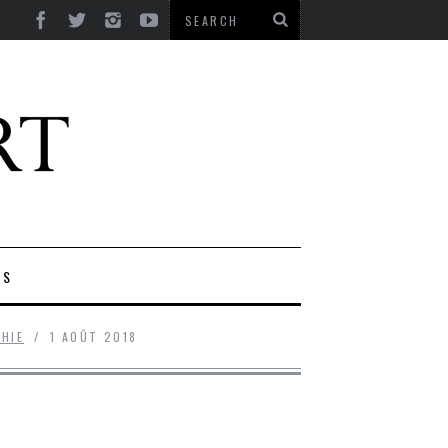
ES
HIE
1 AOÛT 2018