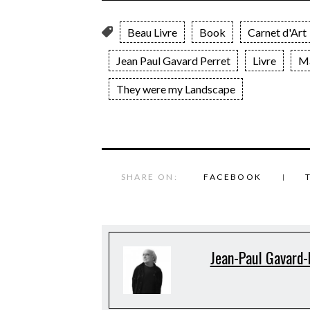
Beau Livre
Book
Carnet d'Art
Jean Paul Gavard Perret
Livre
M
They were my Landscape
SHARE ON:
FACEBOOK
Jean-Paul Gavard-