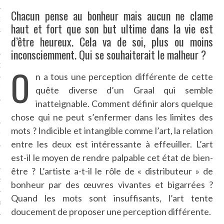
Chacun pense au bonheur mais aucun ne clame
NCES EN VOD
haut et fort que son but ultime dans la vie est
d’être heureux. Cela va de soi, plus ou moins
inconsciemment. Qui se souhaiterait le malheur ?
O
QUES
n a tous une perception différente de cette
quête diverse d’un Graal qui semble
SUELS
inatteignable. Comment définir alors quelque
chose qui ne peut s’enfermer dans les limites des
mots ? Indicible et intangible comme l’art, la relation
TURE
entre les deux est intéressante à effeuiller. L’art
est-il le moyen de rendre palpable cet état de bien-
E
être ? L’artiste a-t-il le rôle de « distributeur » de
RAPHIE
bonheur par des œuvres vivantes et bigarrées ?
Quand les mots sont insuffisants, l’art tente
PTIONS
doucement de proposer une perception différente.