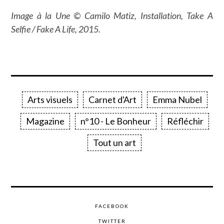
Image à la Une © Camilo Matiz, Installation, Take A
Selfie / Fake A Life, 2015.
Arts visuels
Carnet d'Art
Emma Nubel
Magazine
n°10 - Le Bonheur
Réfléchir
Tout un art
FACEBOOK
TWITTER