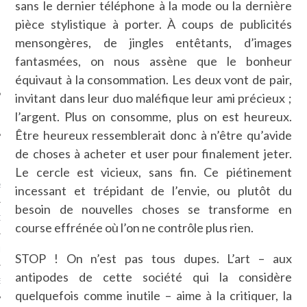
sans le dernier téléphone à la mode ou la dernière
SUIVEZ-NOUS
pièce stylistique à porter. À coups de publicités
mensongères, de jingles entêtants, d’images
fantasmées, on nous assène que le bonheur
équivaut à la consommation. Les deux vont de pair,
invitant dans leur duo maléfique leur ami précieux ;
l’argent. Plus on consomme, plus on est heureux.
Être heureux ressemblerait donc à n’être qu’avide
de choses à acheter et user pour finalement jeter.
FLOTTE CARAVELLE
Le cercle est vicieux, sans fin. Ce piétinement
AGNIE CARAVELLE
incessant et trépidant de l’envie, ou plutôt du
besoin de nouvelles choses se transforme en
D’ART PODCAST
course effrénée où l’on ne contrôle plus rien.
CKS.COM
STOP ! On n’est pas tous dupes. L’art – aux
antipodes de cette société qui la considère
EUR.COM
quelquefois comme inutile – aime à la critiquer, la