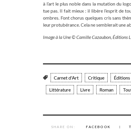
à l’art le plus noble dans la mutation du log
tue pas. Il fait mieux : il libère l’esprit d
ombres. Font chorus quelques cris sans thèm
leur protubérance. Cela ne semblerait une a
Image à la Une © Camille Cazaubon, Éditions Le
Carnet d'Art
Critique
Éditions
Littérature
Livre
Roman
Tou
SHARE ON:
FACEBOOK