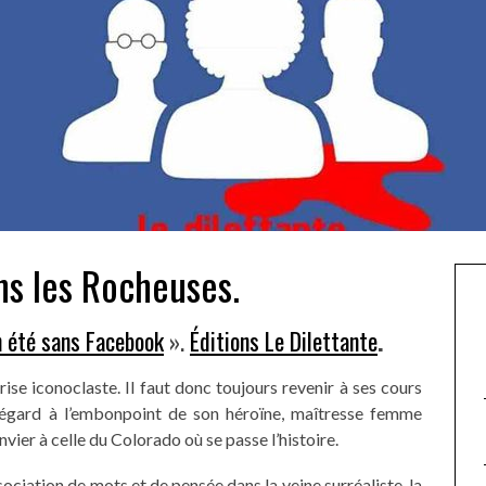
ns les Rocheuses.
n été sans Facebook
».
Éditions Le Dilettante
.
se iconoclaste. Il faut donc toujours revenir à ses cours
 égard à l’embonpoint de son héroïne, maîtresse femme
nvier à celle du Colorado où se passe l’histoire.
ociation de mots et de pensée dans la veine surréaliste, la