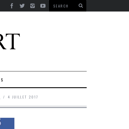
ES
E
4 JUILLET 2017