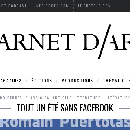
’ART PODCAST
MES DOCKS.COM
LE FRÉTEUR.COM
AGAZINES
ÉDITIONS
PRODUCTIONS
THÉMATIQU
ARD-PERRET
ARTICLES
,
ARTICLES LITTÉRATURE
,
LITTÉRATUR
TOUT UN ÉTÉ SANS FACEBOOK