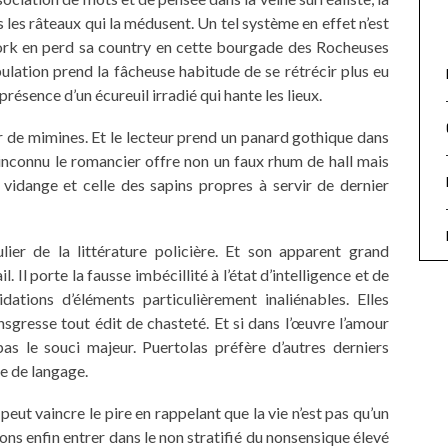
es râteaux qui la médusent. Un tel système en effet n’est
York en perd sa country en cette bourgade des Rocheuses
lation prend la fâcheuse habitude de se rétrécir plus eu
résence d’un écureuil irradié qui hante les lieux.
eur de mimines. Et le lecteur prend un panard gothique dans
a inconnu le romancier offre non un faux rhum de hall mais
 vidange et celle des sapins propres à servir de dernier
ulier de la littérature policière. Et son apparent grand
 Il porte la fausse imbécillité à l’état d’intelligence et de
ations d’éléments particulièrement inaliénables. Elles
ansgresse tout édit de chasteté. Et si dans l’œuvre l’amour
 pas le souci majeur. Puertolas préfère d’autres derniers
ue de langage.
Il peut vaincre le pire en rappelant que la vie n’est pas qu’un
ns enfin entrer dans le non stratifié du nonsensique élevé