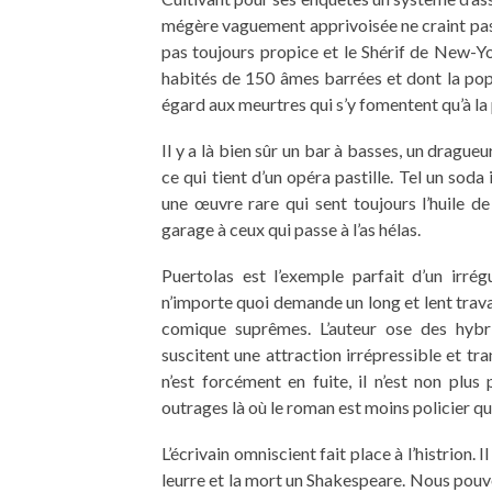
mégère vaguement apprivoisée ne craint pas l
pas toujours propice et le Shérif de New-
habités de 150 âmes barrées et dont la popu
égard aux meurtres qui s’y fomentent qu’à la p
Il y a là bien sûr un bar à basses, un dragu
ce qui tient d’un opéra pastille. Tel un sod
une œuvre rare qui sent toujours l’huile de
garage à ceux qui passe à l’as hélas.
Puertolas est l’exemple parfait d’un irrég
n’importe quoi demande un long et lent travail.
comique suprêmes. L’auteur ose des hybrid
suscitent une attraction irrépressible et tr
n’est forcément en fuite, il n’est non plus
outrages là où le roman est moins policier q
L’écrivain omniscient fait place à l’histrion. 
leurre et la mort un Shakespeare. Nous pouvo