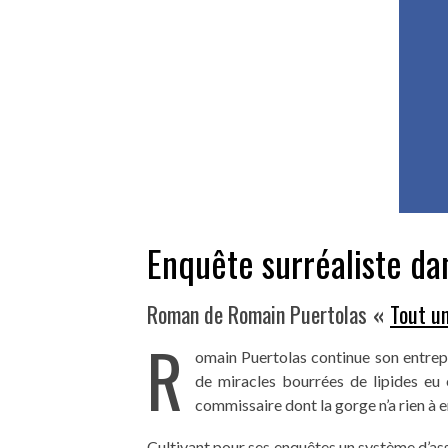
Enquête surréaliste da
Roman de Romain Puertolas
«
Tout u
R
omain Puertolas continue son entrepri
de miracles bourrées de lipides eu
commissaire dont la gorge n’a rien à e
Cultivant pour ses enquêtes un système d’ass