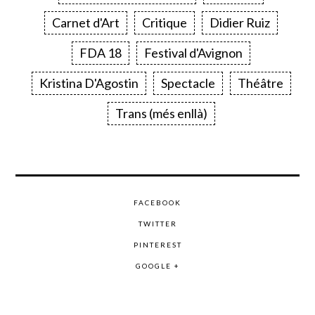
Carnet d'Art
Critique
Didier Ruiz
FDA 18
Festival d'Avignon
Kristina D'Agostin
Spectacle
Théâtre
Trans (més enllà)
FACEBOOK
TWITTER
PINTEREST
GOOGLE +