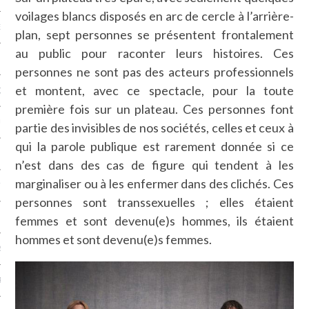
voilages blancs disposés en arc de cercle à l’arrière-
NCES EN VOD
plan, sept personnes se présentent frontalement
au public pour raconter leurs histoires. Ces
personnes ne sont pas des acteurs professionnels
et montent, avec ce spectacle, pour la toute
QUES
première fois sur un plateau. Ces personnes font
SUELS
partie des invisibles de nos sociétés, celles et ceux à
qui la parole publique est rarement donnée si ce
n’est dans des cas de figure qui tendent à les
marginaliser ou à les enfermer dans des clichés. Ces
TURE
personnes sont transsexuelles ; elles étaient
E
femmes et sont devenu(e)s hommes, ils étaient
hommes et sont devenu(e)s femmes.
RAPHIE
PTIONS