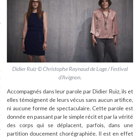
LE
Didier Ruiz © Christophe Raynaud de Lage / Festival
d’Avignon.
AGNIE CARAVELLE
Accompagnés dans leur parole par Didier Ruiz, ils et
D’ART PODCAST
elles témoignent de leurs vécus sans aucun artifice,
ni aucune forme de spectaculaire. Cette parole est
CKS.COM
donnée en passant par le simple récit et par la vérité
EUR.COM
des corps qui se déplacent, parfois, dans une
partition doucement chorégraphiée. Il est en effet