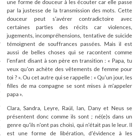
une forme de douceur à les écouter car elle passe
SUIVEZ-NOUS
par la justesse de la transmission des mots. Cette
douceur peut s’avérer contradictoire avec
certaines parties des récits car violences,
jugements, incompréhensions, tentative de suicide
témoignent de souffrances passées. Mais il est
aussi de belles choses qui se racontent comme
l’enfant disant à son père en transition : « Papa, tu
veux qu’on achète des vêtements de femme pour
FLOTTE CARAVELLE
toi ? ». Ou cet autre qui se rappelle : « Qu’un jour, les
filles de ma compagne se sont mises à m’appeler
AGNIE CARAVELLE
papa ».
D’ART PODCAST
Clara, Sandra, Leyre, Raúl, Ian, Dany et Neus se
CKS.COM
présentent donc comme ils sont ; né(e)s dans un
genre qu’ils n’ont pas choisi, qui n’était pas le leur. Il
EUR.COM
est une forme de libération, d’évidence à les