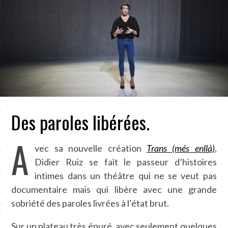
LE BONHEUR
L’HÉRITAGE
LA GUERRE
L’IDENTITÉ
ITS
Des paroles libérées.
RS
A
vec sa nouvelle création
Trans (més enllà)
,
Didier Ruiz se fait le passeur d’histoires
ES
intimes dans un théâtre qui ne se veut pas
S
documentaire mais qui libère avec une grande
sobriété des paroles livrées à l’état brut.
VRE
Sur un plateau très épuré, avec seulement quelques
TIONS