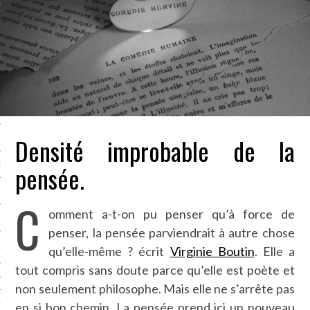
LE BONHEUR
L’HÉRITAGE
LA GUERRE
L’IDENTITÉ
Densité improbable de la
ITS
pensée.
RS
C
omment a-t-on pu penser qu’à force de
ES
penser, la pensée parviendrait à autre chose
S
qu’elle-même ? écrit
Virginie Boutin
. Elle a
tout compris sans doute parce qu’elle est poète et
VRE
non seulement philosophe. Mais elle ne s’arrête pas
en si bon chemin. La pensée prend ici un nouveau
TIONS