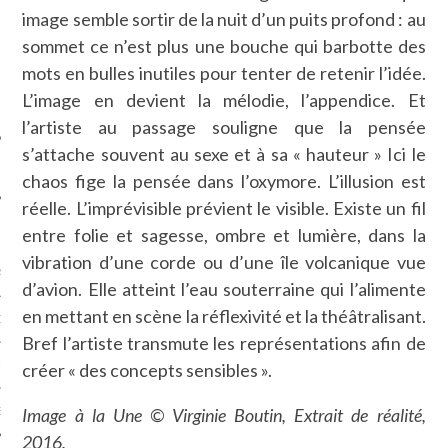
SUIVEZ-NOUS
image semble sortir de la nuit d’un puits profond : au
sommet ce n’est plus une bouche qui barbotte des
mots en bulles inutiles pour tenter de retenir l’idée.
L’image en devient la mélodie, l’appendice. Et
l’artiste au passage souligne que la pensée
s’attache souvent au sexe et à sa « hauteur » Ici le
chaos fige la pensée dans l’oxymore. L’illusion est
réelle. L’imprévisible prévient le visible. Existe un fil
FLOTTE CARAVELLE
entre folie et sagesse, ombre et lumière, dans la
vibration d’une corde ou d’une île volcanique vue
AGNIE CARAVELLE
d’avion. Elle atteint l’eau souterraine qui l’alimente
en mettant en scène la réflexivité et la théâtralisant.
D’ART PODCAST
Bref l’artiste transmute les représentations afin de
créer « des concepts sensibles ».
CKS.COM
Image à la Une © Virginie Boutin, Extrait de réalité,
EUR.COM
2016.