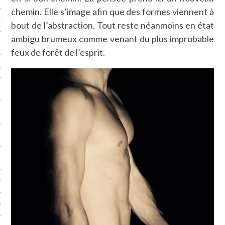
chemin. Elle s’image afin que des formes viennent à
NCES EN VOD
bout de l’abstraction. Tout reste néanmoins en état
ambigu brumeux comme venant du plus improbable
feux de forêt de l’esprit.
QUES
SUELS
TURE
E
RAPHIE
PTIONS