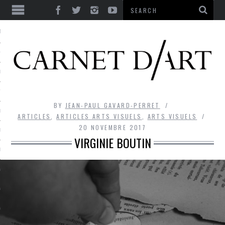
ES
CORPS ULTIME
LE TEMPS
L’UTOPIE
BY
JEAN-PAUL GAVARD-PERRET
LE RIRE
ARTICLES
,
ARTICLES ARTS VISUELS
,
ARTS VISUELS
20 NOVEMBRE 2017
LE DIALOGUE
VIRGINIE BOUTIN
LE HASARD
LA LIBERTÉ
LA BEAUTÉ
LA FOLIE