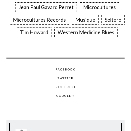
Jean Paul Gavard Perret
Microcultures
Microcultures Records
Musique
Soltero
Tim Howard
Western Medicine Blues
FACEBOOK
TWITTER
PINTEREST
GOOGLE +