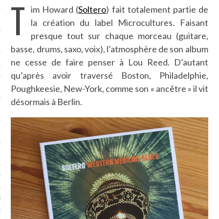
T
im Howard (
Soltero
) fait totalement partie de
NCES EN VOD
la création du label Microcultures. Faisant
presque tout sur chaque morceau (guitare,
basse, drums, saxo, voix), l’atmosphère de son album
ne cesse de faire penser à Lou Reed. D’autant
QUES
qu’après avoir traversé Boston, Philadelphie,
Poughkeesie, New-York, comme son « ancêtre » il vit
SUELS
désormais à Berlin.
TURE
E
RAPHIE
PTIONS