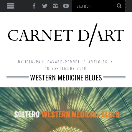
ES
CORPS ULTIME
LE TEMPS
L’UTOPIE
BY
JEAN-PAUL GAVARD-PERRET
ARTICLES
LE RIRE
10 SEPTEMBRE 2018
WESTERN MEDICINE BLUES
LE DIALOGUE
LE HASARD
LA LIBERTÉ
LA BEAUTÉ
LA FOLIE