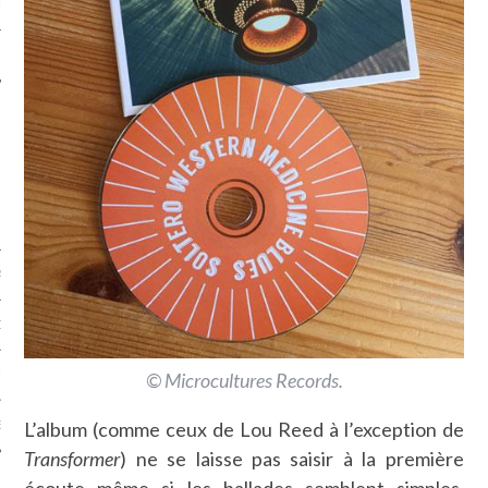
LE
AGNIE CARAVELLE
D’ART PODCAST
© Microcultures Records.
CKS.COM
L’album (comme ceux de Lou Reed à l’exception de
EUR.COM
Transformer
) ne se laisse pas saisir à la première
écoute même si les ballades semblent simples.