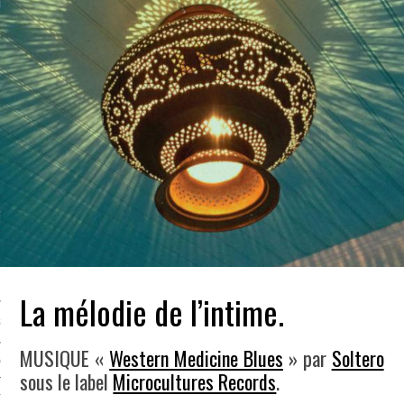
LE BONHEUR
L’HÉRITAGE
LA GUERRE
L’IDENTITÉ
ITS
RS
ES
La mélodie de l’intime.
S
MUSIQUE «
Western Medicine Blues
» par
Soltero
VRE
sous le label
Microcultures Records
.
TIONS