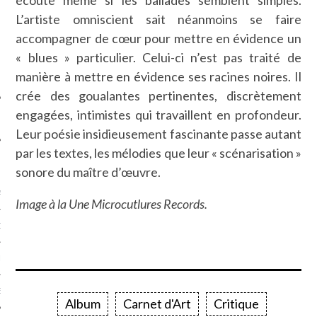
SUIVEZ-NOUS
L’artiste omniscient sait néanmoins se faire
accompagner de cœur pour mettre en évidence un
« blues » particulier. Celui-ci n’est pas traité de
manière à mettre en évidence ses racines noires. Il
crée des goualantes pertinentes, discrètement
engagées, intimistes qui travaillent en profondeur.
Leur poésie insidieusement fascinante passe autant
par les textes, les mélodies que leur « scénarisation »
FLOTTE CARAVELLE
sonore du maître d’œuvre.
AGNIE CARAVELLE
Image à la Une Microcutlures Records.
D’ART PODCAST
CKS.COM
EUR.COM
Album
Carnet d'Art
Critique