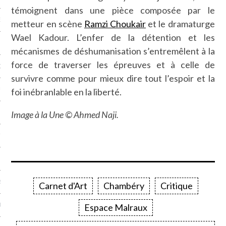
témoignent dans une pièce composée par le
NCES EN VOD
metteur en scène
Ramzi Choukair
et le dramaturge
Wael Kadour. L’enfer de la détention et les
mécanismes de déshumanisation s’entremêlent à la
force de traverser les épreuves et à celle de
QUES
survivre comme pour mieux dire tout l’espoir et la
SUELS
foi inébranlable en la liberté.
Image à la Une © Ahmed Naji.
TURE
E
RAPHIE
Carnet d'Art
Chambéry
Critique
PTIONS
Espace Malraux