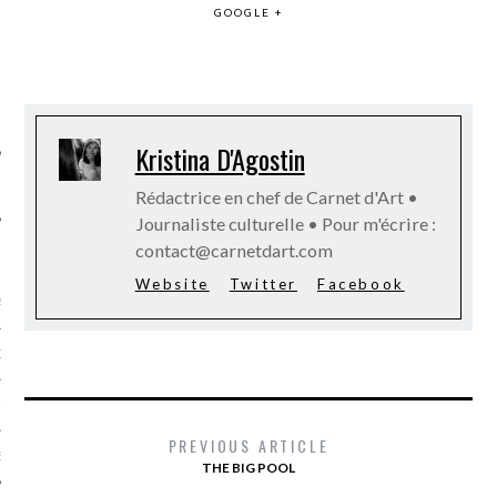
GOOGLE +
SUIVEZ-NOUS
Kristina D'Agostin
Rédactrice en chef de Carnet d'Art •
Journaliste culturelle • Pour m'écrire :
contact@carnetdart.com
FLOTTE CARAVELLE
Website
Twitter
Facebook
AGNIE CARAVELLE
D’ART PODCAST
CKS.COM
PREVIOUS ARTICLE
EUR.COM
THE BIG POOL