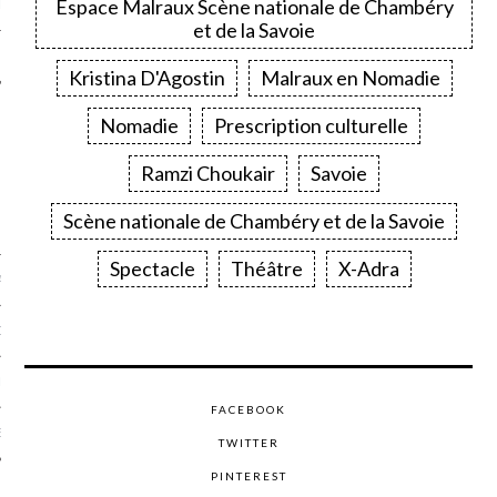
Espace Malraux Scène nationale de Chambéry
LE
et de la Savoie
Kristina D'Agostin
Malraux en Nomadie
Nomadie
Prescription culturelle
Ramzi Choukair
Savoie
Scène nationale de Chambéry et de la Savoie
Spectacle
Théâtre
X-Adra
AGNIE CARAVELLE
D’ART PODCAST
CKS.COM
FACEBOOK
EUR.COM
TWITTER
PINTEREST