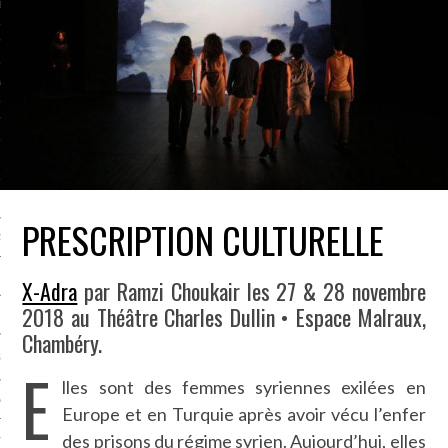
LE BONHEUR
L’HÉRITAGE
LA GUERRE
L’IDENTITÉ
ITS
PRESCRIPTION CULTURELLE
RS
X-Adra
par Ramzi Choukair les 27 & 28 novembre
2018 au Théâtre Charles Dullin • Espace Malraux,
ES
Chambéry.
S
E
lles sont des femmes syriennes exilées en
VRE
Europe et en Turquie après avoir vécu l’enfer
des prisons du régime syrien. Aujourd’hui, elles
TIONS