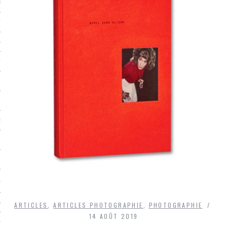
LE BONHEUR
L’HÉRITAGE
LA GUERRE
L’IDENTITÉ
ITS
RS
ES
S
VRE
ARTICLES
,
ARTICLES PHOTOGRAPHIE
,
PHOTOGRAPHIE
14 AOÛT 2019
TIONS