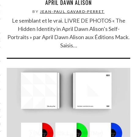
APRIL DAWN ALISON
BY
JEAN-PAUL GAVARD-PERRET
NCES EN VOD
Le semblant et le vrai. LIVRE DE PHOTOS « The
Hidden Identity in April Dawn Alison’s Self-
Portraits » par April Dawn Alison aux Éditions Mack.
QUES
Saisis…
SUELS
TURE
E
RAPHIE
PTIONS