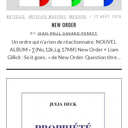
LE
ARTICLES
,
ARTICLES MUSIQUE
,
MUSIQUE
13 AOÛT 2019
NEW ORDER
BY
JEAN-PAUL GAVARD-PERRET
Un ordre qui n’a rien de réactionnaire. NOUVEL
ALBUM « ∑(No,12k,Lg,17Mif) New Order + Liam
Gillick : So it goes.. » de New Order. Question titre…
AGNIE CARAVELLE
D’ART PODCAST
CKS.COM
EUR.COM