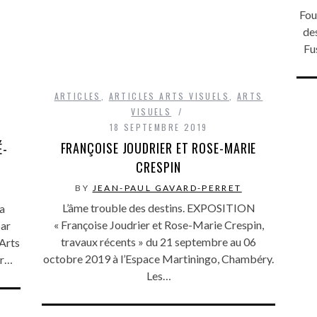
Fou
des
Fu
ARTICLES
,
ARTICLES ARTS VISUELS
,
ARTS
VISUELS
18 SEPTEMBRE 2019
FRANÇOISE JOUDRIER ET ROSE-MARIE
É-
CRESPIN
BY
JEAN-PAUL GAVARD-PERRET
L’âme trouble des destins. EXPOSITION
a
« Françoise Joudrier et Rose-Marie Crespin,
par
travaux récents » du 21 septembre au 06
Arts
octobre 2019 à l’Espace Martiningo, Chambéry.
er…
Les…