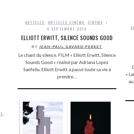
ARTICLES
,
ARTICLES CINÉMA
,
CINÉMA
A
6 SEPTEMBRE 2019
ELLIOTT ERWITT, SILENCE SOUNDS GOOD
BY
JEAN-PAUL GAVARD-PERRET
Le chant du silence. FILM « Elliott Erwitt, Silence
Sounds Good » réalisé par Adriana Lopez
D
Sanfeliu. Elliott Erwitt a passé toute sa vie à
« La
prendre…
au
TS