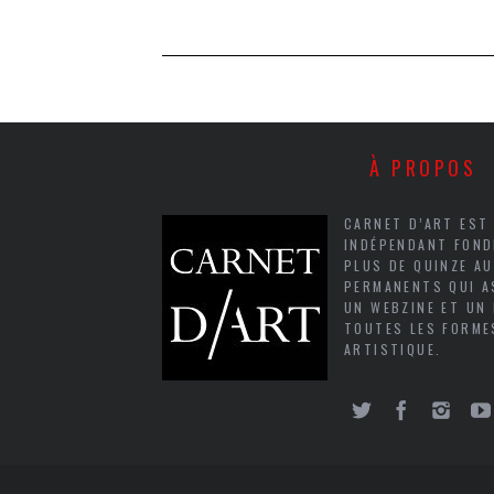
À PROPOS
CARNET D’ART EST
INDÉPENDANT FOND
PLUS DE QUINZE A
PERMANENTS QUI A
UN WEBZINE ET UN
TOUTES LES FORME
ARTISTIQUE.