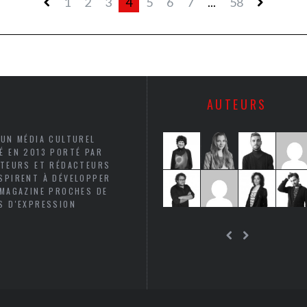
1
2
3
4
5
6
7
...
58
AUTEURS
 UN MÉDIA CULTUREL
É EN 2013 PORTÉ PAR
UTEURS ET RÉDACTEURS
SPIRENT À DÉVELOPPER
 MAGAZINE PROCHES DE
S D'EXPRESSION