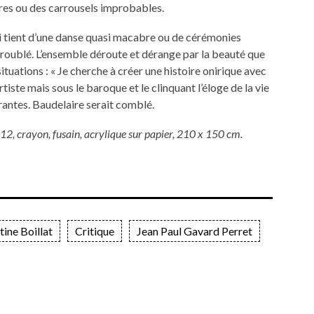
ères ou des carrousels improbables.
ui tient d’une danse quasi macabre ou de cérémonies
 troublé. L’ensemble déroute et dérange par la beauté que
situations : « Je cherche à créer une histoire onirique avec
’artiste mais sous le baroque et le clinquant l’éloge de la vie
rantes. Baudelaire serait comblé.
012, crayon, fusain, acrylique sur papier, 210 x 150 cm.
tine Boillat
Critique
Jean Paul Gavard Perret