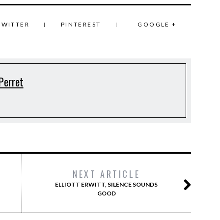
TWITTER
PINTEREST
GOOGLE +
Perret
NEXT ARTICLE
ELLIOTT ERWITT, SILENCE SOUNDS
GOOD