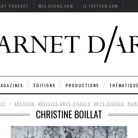
’ART PODCAST
MES DOCKS.COM
LE FRÉTEUR.COM
AGAZINES
ÉDITIONS
PRODUCTIONS
THÉMATIQU
RET
ARTICLES
,
ARTICLES ARTS VISUELS
,
ARTS VISUELS
,
PEI
CHRISTINE BOILLAT