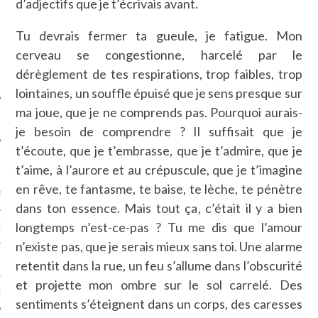
d’adjectifs que je t’écrivais avant.
SUIVEZ-NOUS
Tu devrais fermer ta gueule, je fatigue. Mon
cerveau se congestionne, harcelé par le
dérèglement de tes respirations, trop faibles, trop
lointaines, un souffle épuisé que je sens presque sur
ma joue, que je ne comprends pas. Pourquoi aurais-
je besoin de comprendre ? Il suffisait que je
t’écoute, que je t’embrasse, que je t’admire, que je
FLOTTE CARAVELLE
t’aime, à l’aurore et au crépuscule, que je t’imagine
en rêve, te fantasme, te baise, te lèche, te pénètre
AGNIE CARAVELLE
dans ton essence. Mais tout ça, c’était il y a bien
longtemps n’est-ce-pas ? Tu me dis que l’amour
D’ART PODCAST
n’existe pas, que je serais mieux sans toi. Une alarme
CKS.COM
retentit dans la rue, un feu s’allume dans l’obscurité
et projette mon ombre sur le sol carrelé. Des
EUR.COM
sentiments s’éteignent dans un corps, des caresses