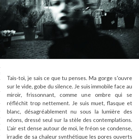
LE BONHEUR
L’HÉRITAGE
LA GUERRE
L’IDENTITÉ
ITS
RS
Tais-toi, je sais ce que tu penses. Ma gorge s’ouvre
sur le vide, gobe du silence. Je suis immobile face au
miroir, frissonnant, comme une ombre qui se
ES
réfléchit trop nettement. Je suis muet, flasque et
blanc, désagréablement nu sous la lumière des
S
néons, dressé seul sur la stèle des contemplations.
VRE
L’air est dense autour de moi, le fréon se condense,
irradie de sa chaleur synthétique les pores ouverts
TIONS