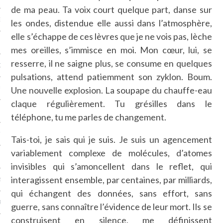
de ma peau. Ta voix court quelque part, danse sur
NCES EN VOD
les ondes, distendue elle aussi dans l’atmosphère,
elle s’échappe de ces lèvres que je ne vois pas, lèche
mes oreilles, s’immisce en moi. Mon cœur, lui, se
resserre, il ne saigne plus, se consume en quelques
QUES
pulsations, attend patiemment son zyklon. Boum.
Une nouvelle explosion. La soupape du chauffe-eau
SUELS
claque régulièrement. Tu grésilles dans le
téléphone, tu me parles de changement.
TURE
Tais-toi, je sais qui je suis. Je suis un agencement
variablement complexe de molécules, d’atomes
E
invisibles qui s’amoncellent dans le reflet, qui
interagissent ensemble, par centaines, par milliards,
RAPHIE
qui échangent des données, sans effort, sans
PTIONS
guerre, sans connaître l’évidence de leur mort. Ils se
construisent en silence, me définissent