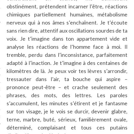
LE
obstinément, prétendent incarner l’être, réactions
chimiques partiellement humaines, métabolisme
nerveux qui à nos âmes s’enchaînent. Je t’écoute
sans rien dire, attentif aux oscillations sourdes de ta
voix. Je t’imagine dans ton appartement vide et
analyse les réactions de l’homme face à moi. Il
tremble, perdu dans l’inconsistance, parfaitement
adapté à l’inaction. Je t’imagine à des centaines de
kilomètres de là. Je peux voir tes lèvres s’arrondir,
AGNIE CARAVELLE
tressauter dans l’air, ta bouche qui aspire –
prononce peut-être – et crache seulement des
D’ART PODCAST
phrases, des mots, des lettres. Les paroles
s’accumulent, les minutes s’étirent et je fantasme
CKS.COM
sur ton visage, je le vois se durcir, devenir glabre,
EUR.COM
terne, marbre, buté, sérieux, familièrement ovale,
déterminé, complaisant et tous ces putains