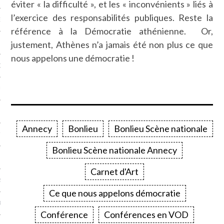
éviter « la difficulté », et les « inconvénients » liés à
l’exercice des responsabilités publiques. Reste la
NCES EN VOD
référence à la Démocratie athénienne. Or,
justement, Athènes n’a jamais été non plus ce que
nous appelons une démocratie !
QUES
SUELS
Annecy
Bonlieu
Bonlieu Scène nationale
TURE
Bonlieu Scène nationale Annecy
E
Carnet d'Art
RAPHIE
Ce que nous appelons démocratie
PTIONS
Conférence
Conférences en VOD