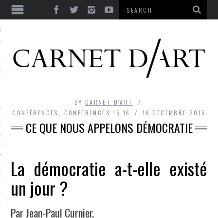
ES
CORPS ULTIME
LE TEMPS
L’UTOPIE
BY
CARNET D'ART
LE RIRE
CONFÉRENCES
,
CONFÉRENCES 15.16
16 DÉCEMBRE 2015
CE QUE NOUS APPELONS DÉMOCRATIE
LE DIALOGUE
LE HASARD
La démocratie a-t-elle existé
LA LIBERTÉ
un jour ?
LA BEAUTÉ
LA FOLIE
Par Jean-Paul Curnier.