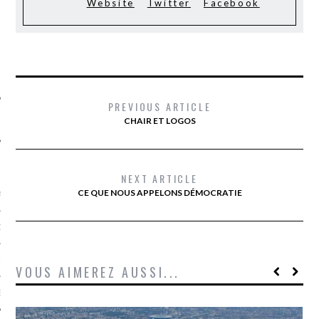
Website
Twitter
Facebook
SUIVEZ-NOUS
PREVIOUS ARTICLE
CHAIR ET LOGOS
FLOTTE CARAVELLE
NEXT ARTICLE
CE QUE NOUS APPELONS DÉMOCRATIE
AGNIE CARAVELLE
D’ART PODCAST
CKS.COM
VOUS AIMEREZ AUSSI...
EUR.COM