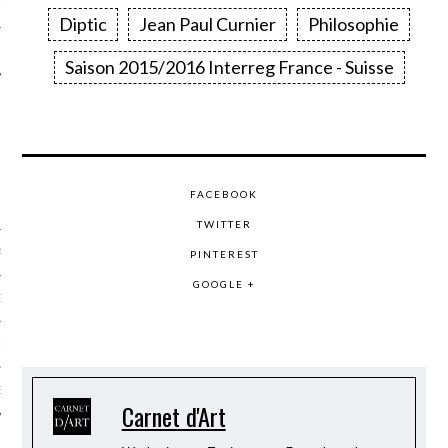
LE
Diptic
Jean Paul Curnier
Philosophie
Saison 2015/2016 Interreg France - Suisse
FACEBOOK
TWITTER
AGNIE CARAVELLE
PINTEREST
GOOGLE +
D’ART PODCAST
CKS.COM
EUR.COM
Carnet d'Art