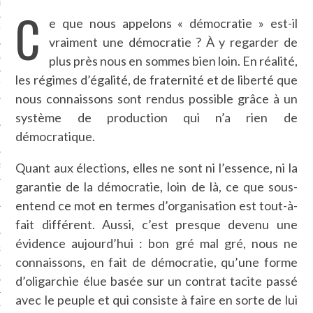
LE BONHEUR
C
e que nous appelons « démocratie » est-il
L’HÉRITAGE
vraiment une démocratie ? À y regarder de
plus près nous en sommes bien loin. En réalité,
LA GUERRE
les régimes d’égalité, de fraternité et de liberté que
L’IDENTITÉ
nous connaissons sont rendus possible grâce à un
système de production qui n’a rien de
démocratique.
ITS
Quant aux élections, elles ne sont ni l’essence, ni la
RS
garantie de la démocratie, loin de là, ce que sous-
entend ce mot en termes d’organisation est tout-à-
ES
fait différent. Aussi, c’est presque devenu une
évidence aujourd’hui : bon gré mal gré, nous ne
S
connaissons, en fait de démocratie, qu’une forme
d’oligarchie élue basée sur un contrat tacite passé
VRE
avec le peuple et qui consiste à faire en sorte de lui
TIONS