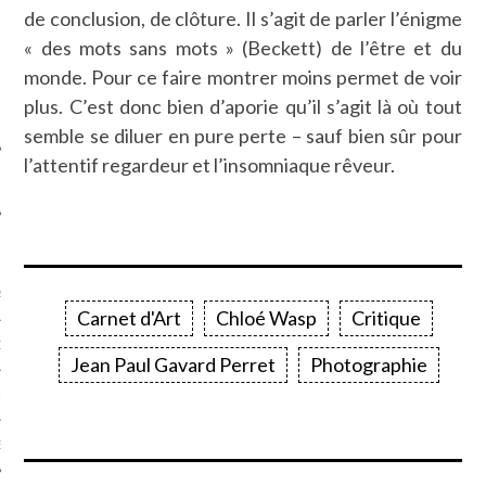
de conclusion, de clôture. Il s’agit de parler l’énigme
SUIVEZ-NOUS
« des mots sans mots » (Beckett) de l’être et du
monde. Pour ce faire montrer moins permet de voir
plus. C’est donc bien d’aporie qu’il s’agit là où tout
semble se diluer en pure perte – sauf bien sûr pour
l’attentif regardeur et l’insomniaque rêveur.
FLOTTE CARAVELLE
AGNIE CARAVELLE
Carnet d'Art
Chloé Wasp
Critique
D’ART PODCAST
Jean Paul Gavard Perret
Photographie
CKS.COM
EUR.COM