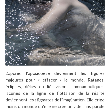
NCES EN VOD
QUES
SUELS
TURE
L’aporie, l’aposiopèse deviennent les figures
E
majeures pour « effacer » le monde. Ratages,
éclipses, déliés du lié, visions somnambuliques,
RAPHIE
lacunes de la ligne de flottaison de la réalité
deviennent les stigmates de l’imagination. Elle érige
PTIONS
moins un monde qu’elle ne crée un vide sans parole