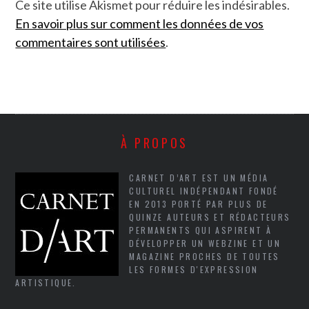
Ce site utilise Akismet pour réduire les indésirables.
En savoir plus sur comment les données de vos
commentaires sont utilisées
.
À PROPOS
CARNET D’ART EST UN MÉDIA
CULTUREL INDÉPENDANT FONDÉ
EN 2013 PORTÉ PAR PLUS DE
QUINZE AUTEURS ET RÉDACTEURS
PERMANENTS QUI ASPIRENT À
DÉVELOPPER UN WEBZINE ET UN
MAGAZINE PROCHES DE TOUTES
LES FORMES D'EXPRESSION
ARTISTIQUE.