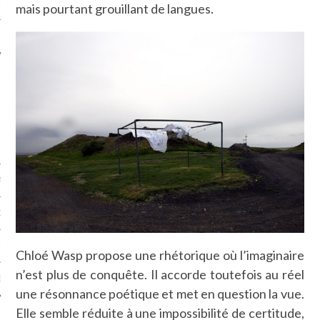
LE
mais pourtant grouillant de langues.
AGNIE CARAVELLE
D’ART PODCAST
CKS.COM
Chloé Wasp propose une rhétorique où l’imaginaire
n’est plus de conquête. Il accorde toutefois au réel
EUR.COM
une résonnance poétique et met en question la vue.
Elle semble réduite à une impossibilité de certitude,