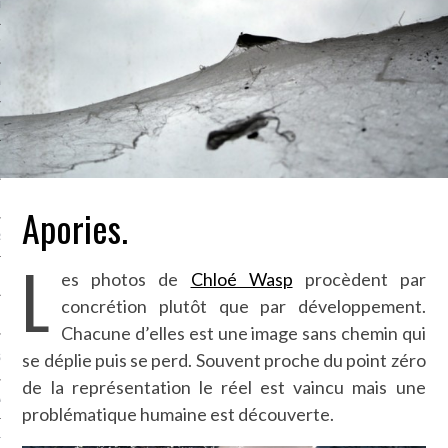
LE BONHEUR
L’HÉRITAGE
LA GUERRE
L’IDENTITÉ
ITS
Apories.
RS
L
es photos de
Chloé Wasp
procèdent par
concrétion plutôt que par développement.
ES
Chacune d’elles est une image sans chemin qui
se déplie puis se perd. Souvent proche du point zéro
S
de la représentation le réel est vaincu mais une
VRE
problématique humaine est découverte.
TIONS