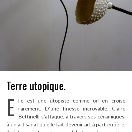
LE BONHEUR
L’HÉRITAGE
LA GUERRE
L’IDENTITÉ
ITS
RS
Terre utopique.
ES
E
lle est une utopiste comme on en croise
S
rarement. D’une finesse incroyable, Claire
Bettinelli s’attaque, à travers ses céramiques,
VRE
à un artisanat qu’elle fait devenir art à part entière.
TIONS