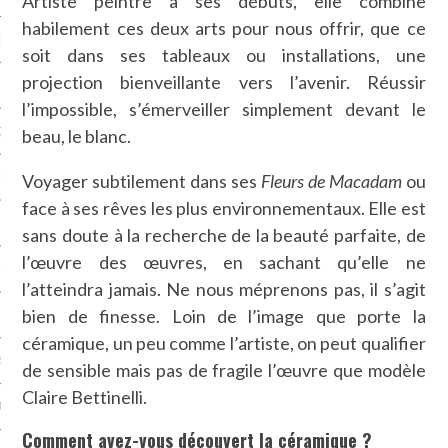
Artiste peintre à ses débuts, elle combine
habilement ces deux arts pour nous offrir, que ce
NCES EN VOD
soit dans ses tableaux ou installations, une
projection bienveillante vers l’avenir. Réussir
l’impossible, s’émerveiller simplement devant le
QUES
beau, le blanc.
Voyager subtilement dans ses
Fleurs de Macadam
ou
SUELS
face à ses rêves les plus environnementaux. Elle est
sans doute à la recherche de la beauté parfaite, de
l’œuvre des œuvres, en sachant qu’elle ne
TURE
l’atteindra jamais. Ne nous méprenons pas, il s’agit
bien de finesse. Loin de l’image que porte la
E
céramique, un peu comme l’artiste, on peut qualifier
RAPHIE
de sensible mais pas de fragile l’œuvre que modèle
Claire Bettinelli.
PTIONS
Comment avez-vous découvert la céramique ?