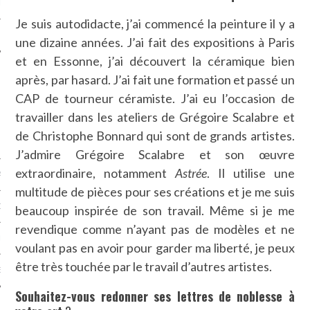
LE
Je suis autodidacte, j’ai commencé la peinture il y a
une dizaine années. J’ai fait des expositions à Paris
et en Essonne, j’ai découvert la céramique bien
après, par hasard. J’ai fait une formation et passé un
CAP de tourneur céramiste. J’ai eu l’occasion de
travailler dans les ateliers de Grégoire Scalabre et
de Christophe Bonnard qui sont de grands artistes.
J’admire Grégoire Scalabre et son œuvre
extraordinaire, notamment
Astrée
. Il utilise une
AGNIE CARAVELLE
multitude de pièces pour ses créations et je me suis
D’ART PODCAST
beaucoup inspirée de son travail. Même si je me
revendique comme n’ayant pas de modèles et ne
CKS.COM
voulant pas en avoir pour garder ma liberté, je peux
être très touchée par le travail d’autres artistes.
EUR.COM
Souhaitez-vous redonner ses lettres de noblesse à