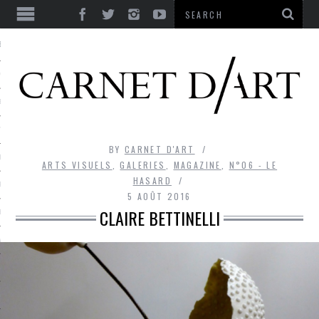
ES
CORPS ULTIME
LE TEMPS
L’UTOPIE
BY
CARNET D'ART
LE RIRE
ARTS VISUELS
,
GALERIES
,
MAGAZINE
,
N°06 - LE
HASARD
LE DIALOGUE
5 AOÛT 2016
CLAIRE BETTINELLI
LE HASARD
LA LIBERTÉ
LA BEAUTÉ
LA FOLIE