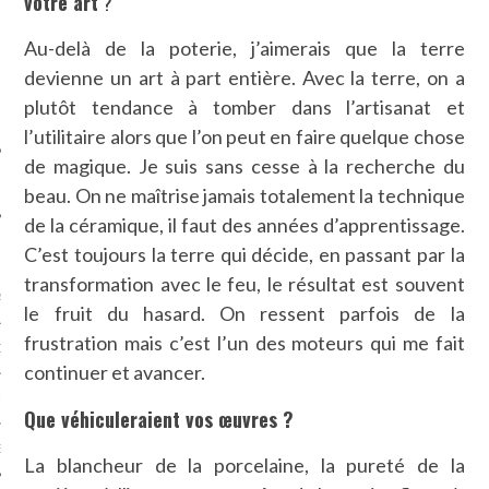
votre art
?
SUIVEZ-NOUS
Au-delà de la poterie, j’aimerais que la terre
devienne un art à part entière. Avec la terre, on a
plutôt tendance à tomber dans l’artisanat et
l’utilitaire alors que l’on peut en faire quelque chose
de magique. Je suis sans cesse à la recherche du
beau. On ne maîtrise jamais totalement la technique
de la céramique, il faut des années d’apprentissage.
C’est toujours la terre qui décide, en passant par la
FLOTTE CARAVELLE
transformation avec le feu, le résultat est souvent
AGNIE CARAVELLE
le fruit du hasard. On ressent parfois de la
frustration mais c’est l’un des moteurs qui me fait
D’ART PODCAST
continuer et avancer.
CKS.COM
Que véhiculeraient vos œuvres ?
EUR.COM
La blancheur de la porcelaine, la pureté de la