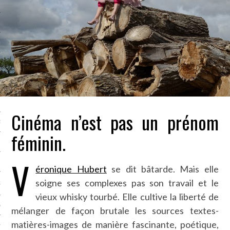
LE BONHEUR
L’HÉRITAGE
LA GUERRE
L’IDENTITÉ
ITS
Cinéma n’est pas un prénom
RS
féminin.
V
ES
éronique Hubert
se dit bâtarde. Mais elle
soigne ses complexes pas son travail et le
S
vieux whisky tourbé. Elle cultive la liberté de
VRE
mélanger de façon brutale les sources textes-
matières-images de manière fascinante, poétique,
TIONS