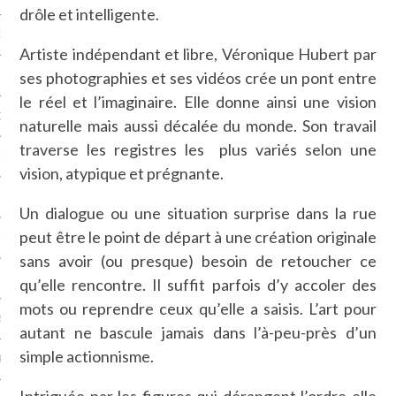
drôle et intelligente.
NCES EN VOD
Artiste indépendant et libre, Véronique Hubert par
ses photographies et ses vidéos crée un pont entre
le réel et l’imaginaire. Elle donne ainsi une vision
QUES
naturelle mais aussi décalée du monde. Son travail
traverse les registres les plus variés selon une
SUELS
vision, atypique et prégnante.
Un dialogue ou une situation surprise dans la rue
peut être le point de départ à une création originale
TURE
sans avoir (ou presque) besoin de retoucher ce
E
qu’elle rencontre. Il suffit parfois d’y accoler des
mots ou reprendre ceux qu’elle a saisis. L’art pour
RAPHIE
autant ne bascule jamais dans l’à-peu-près d’un
simple actionnisme.
PTIONS