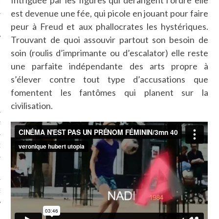
Intriguée par les figures qui dérangent l’ordre elle
LE
est devenue une fée, qui picole en jouant pour faire
peur à Freud et aux phallocrates les hystériques.
Trouvant de quoi assouvir partout son besoin de
soin (roulis d’imprimante ou d’escalator) elle reste
une parfaite indépendante des arts propre à
s’élever contre tout type d’accusations que
fomentent les fantômes qui planent sur la
civilisation.
AGNIE CARAVELLE
D’ART PODCAST
CKS.COM
EUR.COM