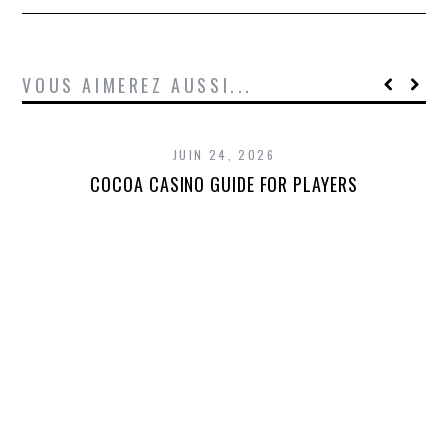
VOUS AIMEREZ AUSSI...
JUIN 24, 2026
COCOA CASINO GUIDE FOR PLAYERS
T