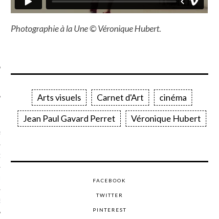
SUIVEZ-NOUS
Photographie à la Une © Véronique Hubert.
Arts visuels
Carnet d'Art
cinéma
FLOTTE CARAVELLE
Jean Paul Gavard Perret
Véronique Hubert
AGNIE CARAVELLE
D’ART PODCAST
CKS.COM
FACEBOOK
TWITTER
EUR.COM
PINTEREST