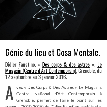
LE BONHEUR
L’HÉRITAGE
LA GUERRE
L’IDENTITÉ
Génie du lieu et Cosa Mentale.
ITS
RS
Didier Faustino, «
Des corps & des astres
»,
Le
Magasin (Centre d’Art Contemporain)
, Grenoble, du
12 septembre au 3 janvier 2016.
ES
A
S
vec « Des Corps & Des Astres », Le Magasin,
Centre National d’Art Contemporain à
VRE
Grenoble, permet de faire le point sur les
TIONS
travaux (2010-2015) de Didier Faustino, architecte,