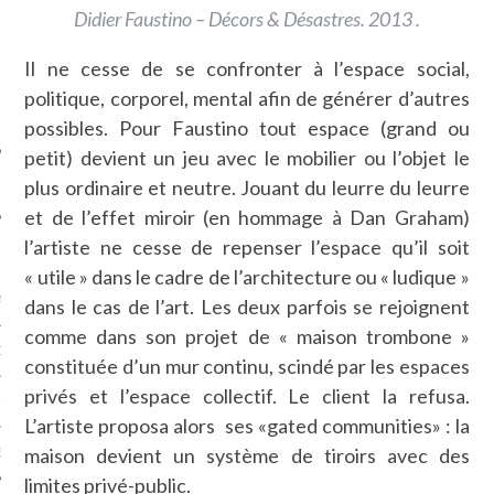
Didier Faustino – Décors & Désastres. 2013 .
SUIVEZ-NOUS
Il ne cesse de se confronter à l’espace social,
politique, corporel, mental afin de générer d’autres
possibles. Pour Faustino tout espace (grand ou
petit) devient un jeu avec le mobilier ou l’objet le
plus ordinaire et neutre. Jouant du leurre du leurre
et de l’effet miroir (en hommage à Dan Graham)
l’artiste ne cesse de repenser l’espace qu’il soit
FLOTTE CARAVELLE
« utile » dans le cadre de l’architecture ou « ludique »
AGNIE CARAVELLE
dans le cas de l’art. Les deux parfois se rejoignent
comme dans son projet de « maison trombone »
D’ART PODCAST
constituée d’un mur continu, scindé par les espaces
privés et l’espace collectif. Le client la refusa.
CKS.COM
L’artiste proposa alors ses «gated communities» : la
maison devient un système de tiroirs avec des
EUR.COM
limites privé-public.