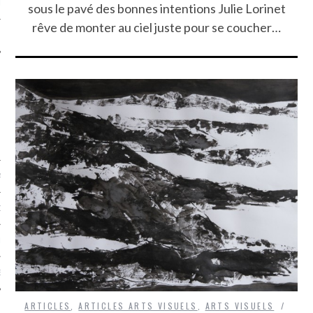
LE
sous le pavé des bonnes intentions Julie Lorinet
rêve de monter au ciel juste pour se coucher…
AGNIE CARAVELLE
D’ART PODCAST
CKS.COM
EUR.COM
ARTICLES
,
ARTICLES ARTS VISUELS
,
ARTS VISUELS