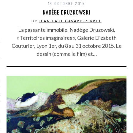
14 OCTOBRE 2015
SUIVEZ-NOUS
NADÈGE DRUZKOWSKI
BY
JEAN-PAUL GAVARD-PERRET
La passante immobile. Nadège Druzowski,
« Territoires imaginaires », Galerie Elizabeth
Couturier, Lyon 1er, du 8 au 31 octobre 2015. Le
dessin (comme le film) et…
FLOTTE CARAVELLE
AGNIE CARAVELLE
D’ART PODCAST
CKS.COM
EUR.COM