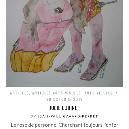
NCES EN VOD
QUES
SUELS
TURE
E
ARTICLES
,
ARTICLES ARTS VISUELS
,
ARTS VISUELS
20 OCTOBRE 2015
RAPHIE
JULIE LORINET
BY
JEAN-PAUL GAVARD-PERRET
PTIONS
Le rose de personne. Cherchant toujours l’enfer