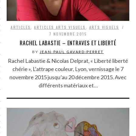
LE BONHEUR
L’HÉRITAGE
LA GUERRE
ARTICLES
,
ARTICLES ARTS VISUELS
,
ARTS VISUELS
7 NOVEMBRE 2015
L’IDENTITÉ
RACHEL LABASTIE – ENTRAVES ET LIBERTÉ
BY
JEAN-PAUL GAVARD-PERRET
Rachel Labastie & Nicolas Delprat, « Liberté liberté
ITS
chérie », L’attrape couleur, Lyon, vernissage le 7
RS
novembre 2015 jusqu’au 20 décembre 2015. Avec
différents matériaux et…
ES
S
VRE
TIONS