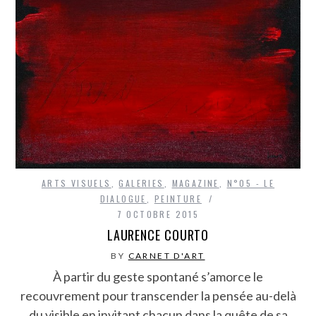
ARTS VISUELS
,
GALERIES
,
MAGAZINE
,
N°05 - LE
DIALOGUE
,
PEINTURE
7 OCTOBRE 2015
LAURENCE COURTO
BY
CARNET D'ART
À partir du geste spontané s’amorce le
recouvrement pour transcender la pensée au-delà
du visible en invitant chacun dans la quête de sa