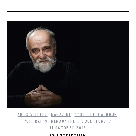
ARTS VISUELS
,
MAGAZINE
,
N°05 - LE DIALOGUE
,
PORTRAITS
,
RENCONTRER
,
SCULPTURE
11 OCTOBRE 2015