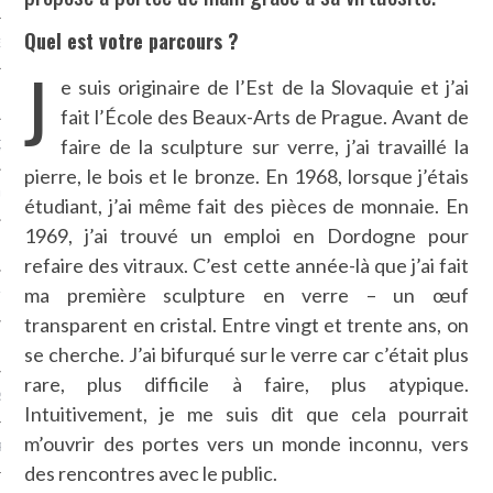
Quel est votre parcours ?
NCES EN VOD
J
e suis originaire de l’Est de la Slovaquie et j’ai
fait l’École des Beaux-Arts de Prague. Avant de
faire de la sculpture sur verre, j’ai travaillé la
QUES
pierre, le bois et le bronze. En 1968, lorsque j’étais
SUELS
étudiant, j’ai même fait des pièces de monnaie. En
1969, j’ai trouvé un emploi en Dordogne pour
refaire des vitraux. C’est cette année-là que j’ai fait
ma première sculpture en verre – un œuf
TURE
transparent en cristal. Entre vingt et trente ans, on
E
se cherche. J’ai bifurqué sur le verre car c’était plus
rare, plus difficile à faire, plus atypique.
RAPHIE
Intuitivement, je me suis dit que cela pourrait
m’ouvrir des portes vers un monde inconnu, vers
PTIONS
des rencontres avec le public.