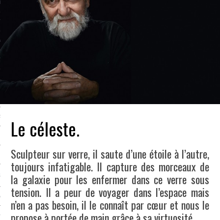
LE BONHEUR
L’HÉRITAGE
LA GUERRE
L’IDENTITÉ
ITS
RS
Le céleste.
Sculpteur sur verre, il saute d’une étoile à l’autre,
ES
toujours infatigable. Il capture des morceaux de
la galaxie pour les enfermer dans ce verre sous
S
tension. Il a peur de voyager dans l’espace mais
VRE
n’en a pas besoin, il le connaît par cœur et nous le
propose à portée de main grâce à sa virtuosité.
TIONS