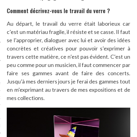
SUIVEZ-NOUS
Comment décrivez-vous le travail du verre ?
Au départ, le travail du verre était laborieux car
c’est un matériau fragile, il résiste et se casse. Il faut
se l’approprier, dialoguer avec lui et avoir des idées
concrètes et créatives pour pouvoir s’exprimer à
travers cette matière, ce n’est pas évident. C’est un
peu comme pour un musicien, il faut commencer par
FLOTTE CARAVELLE
faire ses gammes avant de faire des concerts.
Jusqu’à mes derniers jours je ferai des gammes tout
AGNIE CARAVELLE
en m’exprimant au travers de mes expositions et de
mes collections.
D’ART PODCAST
CKS.COM
EUR.COM