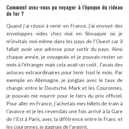
LE
Comment avez-vous pu voyager à l’époque du rideau
de fer ?
Quand j’ai réussi à venir en France, j’ai envoyé des
enveloppes vides chez moi en Slovaquie où je
m’invitais moi-même dans les pays de l’Ouest car il
fallait avoir une adresse pour sortir du pays. Ainsi
chaque année, je voyageais et je pouvais rester un
mois à l’étranger mais cela avait un coût. J’avais des
astuces extraordinaires pour tenir tout le mois. Par
AGNIE CARAVELLE
exemple en Allemagne, je jonglais avec le taux de
D’ART PODCAST
change entre le Deutsche Mark et les Couronnes,
je pouvais me nourrir pour le tiers du prix officiel.
CKS.COM
Pour aller en France, j’achetais mes billets de train à
l’avance et je les revendais une fois arrivé à la Gare
EUR.COM
de l’Est à Paris, avec la différence entre le Franc et
les couronnes, je gagnais de l’argent.