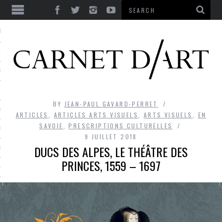
ES
CORPS ULTIME
LE TEMPS
L’UTOPIE
BY
JEAN-PAUL GAVARD-PERRET
LE RIRE
ARTICLES
,
ARTICLES ARTS VISUELS
,
ARTS VISUELS
,
EN
SAVOIE
,
PRESCRIPTIONS CULTURELLES
LE DIALOGUE
9 JUILLET 2018
DUCS DES ALPES, LE THÉÂTRE DES
LE HASARD
PRINCES, 1559 – 1697
LA LIBERTÉ
LA BEAUTÉ
LA FOLIE