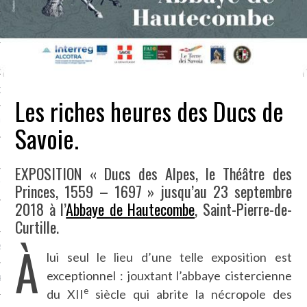
NCES EN VOD
QUES
Les riches heures des Ducs de
SUELS
Savoie.
EXPOSITION « Ducs des Alpes, le Théâtre des
TURE
Princes, 1559 – 1697 » jusqu’au 23 septembre
2018 à l’
Abbaye de Hautecombe
, Saint-Pierre-de-
E
Curtille.
À
RAPHIE
lui seul le lieu d’une telle exposition est
exceptionnel : jouxtant l’abbaye cistercienne
PTIONS
e
du XII
siècle qui abrite la nécropole des