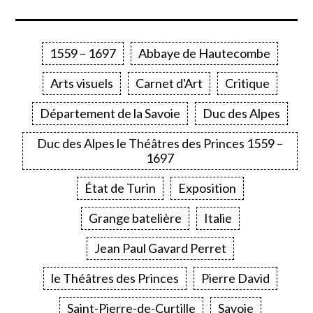
1559 – 1697
Abbaye de Hautecombe
Arts visuels
Carnet d'Art
Critique
Département de la Savoie
Duc des Alpes
Duc des Alpes le Théâtres des Princes 1559 –
1697
État de Turin
Exposition
Grange batelière
Italie
Jean Paul Gavard Perret
le Théâtres des Princes
Pierre David
Saint-Pierre-de-Curtille
Savoie