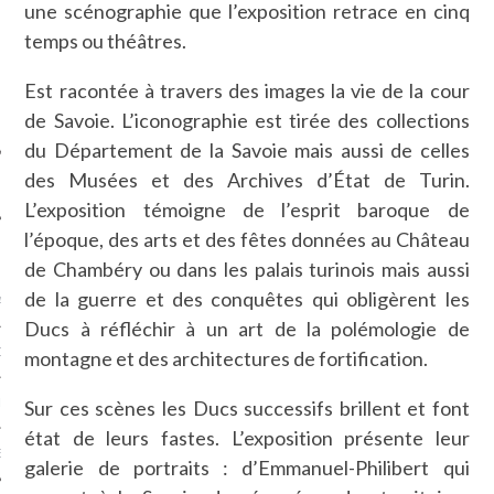
une scénographie que l’exposition retrace en cinq
SUIVEZ-NOUS
temps ou théâtres.
Est racontée à travers des images la vie de la cour
de Savoie. L’iconographie est tirée des collections
du Département de la Savoie mais aussi de celles
des Musées et des Archives d’État de Turin.
L’exposition témoigne de l’esprit baroque de
l’époque, des arts et des fêtes données au Château
FLOTTE CARAVELLE
de Chambéry ou dans les palais turinois mais aussi
de la guerre et des conquêtes qui obligèrent les
AGNIE CARAVELLE
Ducs à réfléchir à un art de la polémologie de
D’ART PODCAST
montagne et des architectures de fortification.
Sur ces scènes les Ducs successifs brillent et font
CKS.COM
état de leurs fastes. L’exposition présente leur
EUR.COM
galerie de portraits : d’Emmanuel-Philibert qui