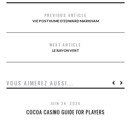
PREVIOUS ARTICLE
VIE POSTHUME D’EDWARD MARKHAM
NEXT ARTICLE
LE RAYON VERT
VOUS AIMEREZ AUSSI...
JUIN 24, 2026
COCOA CASINO GUIDE FOR PLAYERS
T