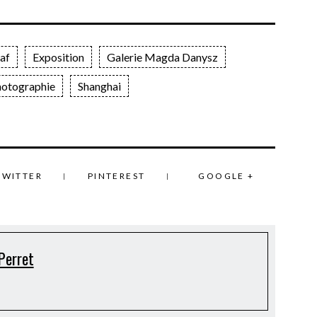
af
Exposition
Galerie Magda Danysz
otographie
Shanghai
TWITTER
PINTEREST
GOOGLE +
Perret