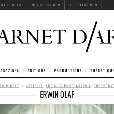
’ART PODCAST
MES DOCKS.COM
LE FRÉTEUR.COM
AGAZINES
ÉDITIONS
PRODUCTIONS
THÉMATIQU
ARD-PERRET
ARTICLES
,
ARTICLES PHOTOGRAPHIE
,
PHOTOGRAP
ERWIN OLAF