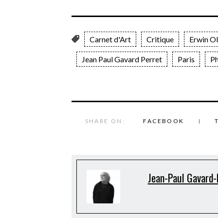
Carnet d'Art
Critique
Erwin Ol
Jean Paul Gavard Perret
Paris
Ph
SHARE ON:
FACEBOOK
Jean-Paul Gavard-