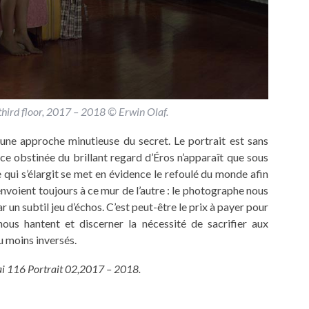
hird floor, 2017 – 2018 © Erwin Olaf.
’une approche minutieuse du secret. Le portrait est sans
e obstinée du brillant regard d’Éros n’apparaît que sous
e qui s’élargit se met en évidence le refoulé du monde afin
renvoient toujours à ce mur de l’autre : le photographe nous
r un subtil jeu d’échos. C’est peut-être le prix à payer pour
nous hantent et discerner la nécessité de sacrifier aux
u moins inversés.
ai 116 Portrait 02,2017 – 2018.