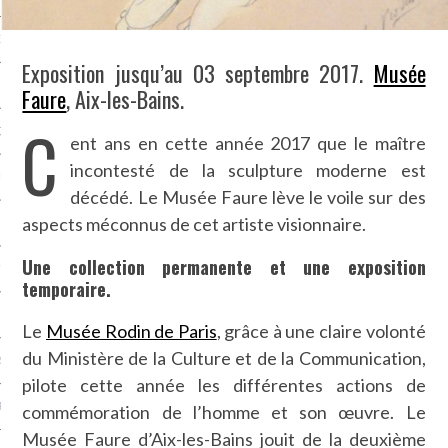
NCES EN VOD
Exposition jusqu’au 03 septembre 2017.
Musée
Faure
, Aix-les-Bains.
C
QUES
ent ans en cette année 2017 que le maître
incontesté de la sculpture moderne est
SUELS
décédé. Le Musée Faure lève le voile sur des
aspects méconnus de cet artiste visionnaire.
Une collection permanente et une exposition
TURE
temporaire.
E
Le
Musée Rodin de Paris
, grâce à une claire volonté
du Ministère de la Culture et de la Communication,
RAPHIE
pilote cette année les différentes actions de
PTIONS
commémoration de l’homme et son œuvre. Le
Musée Faure d’Aix-les-Bains jouit de la deuxième