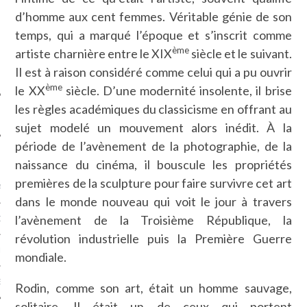
SUIVEZ-NOUS
d’homme aux cent femmes. Véritable génie de son
temps, qui a marqué l’époque et s’inscrit comme
ème
artiste charnière entre le XIX
siècle et le suivant.
Il est à raison considéré comme celui qui a pu ouvrir
ème
le XX
siècle. D’une modernité insolente, il brise
les règles académiques du classicisme en offrant au
sujet modelé un mouvement alors inédit. À la
période de l’avènement de la photographie, de la
FLOTTE CARAVELLE
naissance du cinéma, il bouscule les propriétés
premières de la sculpture pour faire survivre cet art
AGNIE CARAVELLE
dans le monde nouveau qui voit le jour à travers
l’avènement de la Troisième République, la
D’ART PODCAST
révolution industrielle puis la Première Guerre
CKS.COM
mondiale.
EUR.COM
Rodin, comme son art, était un homme sauvage,
solitaire. Il était un de ceux qui portent