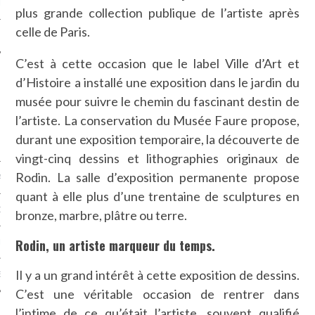
LE
plus grande collection publique de l’artiste après
celle de Paris.
C’est à cette occasion que le label Ville d’Art et
d’Histoire a installé une exposition dans le jardin du
musée pour suivre le chemin du fascinant destin de
l’artiste. La conservation du Musée Faure propose,
durant une exposition temporaire, la découverte de
vingt-cinq dessins et lithographies originaux de
Rodin. La salle d’exposition permanente propose
AGNIE CARAVELLE
quant à elle plus d’une trentaine de sculptures en
D’ART PODCAST
bronze, marbre, plâtre ou terre.
Rodin, un artiste marqueur du temps.
CKS.COM
Il y a un grand intérêt à cette exposition de dessins.
EUR.COM
C’est une véritable occasion de rentrer dans
l’intime de ce qu’était l’artiste, souvent qualifié