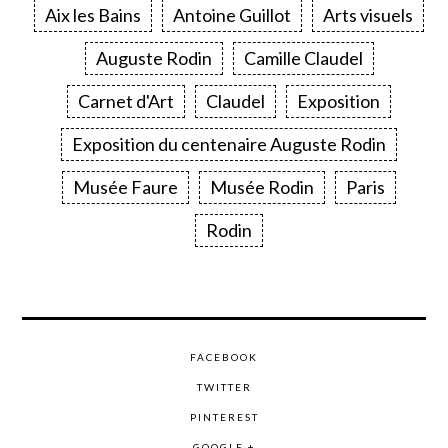
Aix les Bains
Antoine Guillot
Arts visuels
Auguste Rodin
Camille Claudel
Carnet d'Art
Claudel
Exposition
Exposition du centenaire Auguste Rodin
Musée Faure
Musée Rodin
Paris
Rodin
FACEBOOK
TWITTER
PINTEREST
GOOGLE +