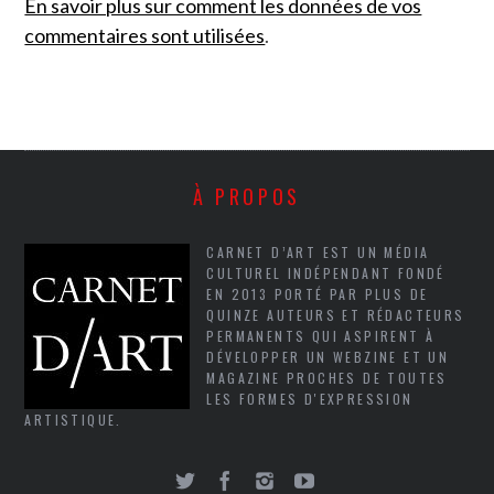
En savoir plus sur comment les données de vos
commentaires sont utilisées
.
À PROPOS
CARNET D’ART EST UN MÉDIA
CULTUREL INDÉPENDANT FONDÉ
EN 2013 PORTÉ PAR PLUS DE
QUINZE AUTEURS ET RÉDACTEURS
PERMANENTS QUI ASPIRENT À
DÉVELOPPER UN WEBZINE ET UN
MAGAZINE PROCHES DE TOUTES
LES FORMES D'EXPRESSION
ARTISTIQUE.