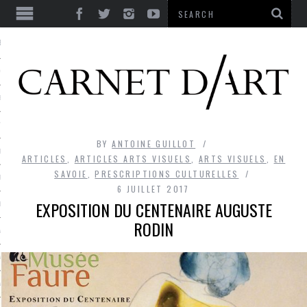
ES
CORPS ULTIME
LE TEMPS
L’UTOPIE
BY
ANTOINE GUILLOT
LE RIRE
ARTICLES
,
ARTICLES ARTS VISUELS
,
ARTS VISUELS
,
EN
SAVOIE
,
PRESCRIPTIONS CULTURELLES
LE DIALOGUE
6 JUILLET 2017
EXPOSITION DU CENTENAIRE AUGUSTE
LE HASARD
RODIN
LA LIBERTÉ
LA BEAUTÉ
LA FOLIE