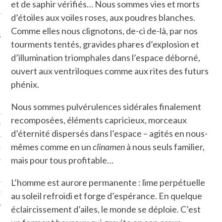
et de saphir vérifiés… Nous sommes vies et morts
LE
d’étoiles aux voiles roses, aux poudres blanches.
Comme elles nous clignotons, de-ci de-là, par nos
tourments tentés, gravides phares d’explosion et
d’illumination triomphales dans l’espace déborné,
ouvert aux ventriloques comme aux rites des futurs
phénix.
Nous sommes pulvérulences sidérales finalement
recomposées, éléments capricieux, morceaux
AGNIE CARAVELLE
d’éternité dispersés dans l’espace – agités en nous-
mêmes comme en un
clinamen
à nous seuls familier,
D’ART PODCAST
mais pour tous profitable…
CKS.COM
L’homme est aurore permanente : lime perpétuelle
au soleil refroidi et forge d’espérance. En quelque
EUR.COM
éclaircissement d’ailes, le monde se déploie. C’est