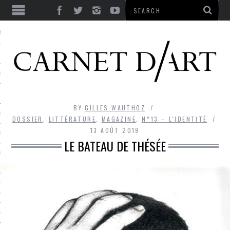
ES
CORPS ULTIME
LE TEMPS
L’UTOPIE
BY
GILLES WAUTHOZ
LE RIRE
DOSSIER
,
LITTÉRATURE
,
MAGAZINE
,
N°13 – L'IDENTITÉ
13 AOÛT 2019
LE DIALOGUE
LE BATEAU DE THÉSÉE
LE HASARD
LA LIBERTÉ
LA BEAUTÉ
LA FOLIE