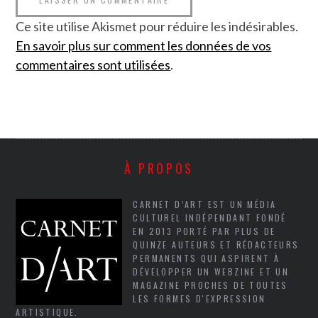
Ce site utilise Akismet pour réduire les indésirables.
En savoir plus sur comment les données de vos
commentaires sont utilisées
.
À PROPOS
CARNET D’ART EST UN MÉDIA
CULTUREL INDÉPENDANT FONDÉ
EN 2013 PORTÉ PAR PLUS DE
QUINZE AUTEURS ET RÉDACTEURS
PERMANENTS QUI ASPIRENT À
DÉVELOPPER UN WEBZINE ET UN
MAGAZINE PROCHES DE TOUTES
LES FORMES D'EXPRESSION
ARTISTIQUE.