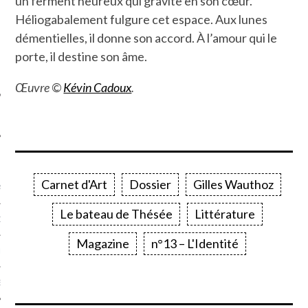
un ferment heureux qui gravite en son cœur.
SUIVEZ-NOUS
Héliogabalement fulgure cet espace. Aux lunes
démentielles, il donne son accord. À l’amour qui le
porte, il destine son âme.
Œuvre ©
Kévin Cadoux
.
FLOTTE CARAVELLE
Carnet d'Art
Dossier
Gilles Wauthoz
AGNIE CARAVELLE
Le bateau de Thésée
Littérature
D’ART PODCAST
Magazine
n°13 – L'Identité
CKS.COM
EUR.COM