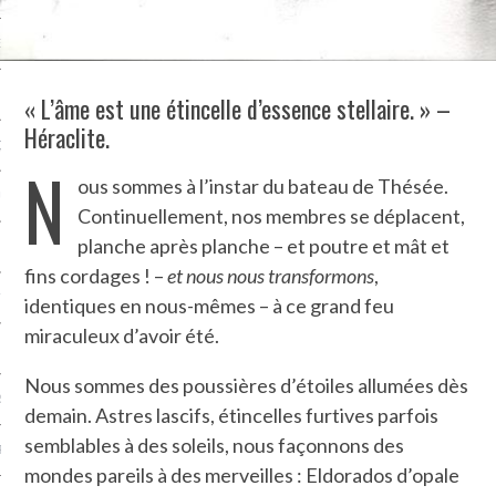
NCES EN VOD
« L’âme est une étincelle d’essence stellaire. » –
Héraclite.
QUES
N
ous sommes à l’instar du bateau de Thésée.
SUELS
Continuellement, nos membres se déplacent,
planche après planche – et poutre et mât et
fins cordages ! –
et nous nous transformons
,
TURE
identiques en nous-mêmes – à ce grand feu
miraculeux d’avoir été.
E
Nous sommes des poussières d’étoiles allumées dès
RAPHIE
demain. Astres lascifs, étincelles furtives parfois
semblables à des soleils, nous façonnons des
PTIONS
mondes pareils à des merveilles : Eldorados d’opale