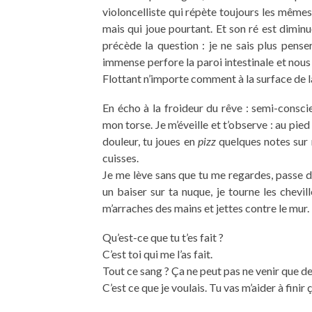
violoncelliste qui répète toujours les mêmes note
mais qui joue pourtant. Et son ré est dimin
précède la question : je ne sais plus pens
immense perfore la paroi intestinale et nous
Flottant n’importe comment à la surface de la
En écho à la froideur du rêve : semi-conscie
mon torse. Je m’éveille et t’observe : au pied 
douleur, tu joues en
pizz
quelques notes sur 
cuisses.
Je me lève sans que tu me regardes, passe de
un baiser sur ta nuque, je tourne les chevil
m’arraches des mains et jettes contre le mur.
Qu’est-ce que tu t’es fait ?
C’est toi qui me l’as fait.
Tout ce sang ? Ça ne peut pas ne venir que de
C’est ce que je voulais. Tu vas m’aider à finir 