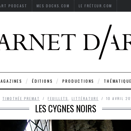
’ART PODCAST
MES DOCKS.COM
LE FRÉTEUR.COM
AGAZINES
ÉDITIONS
PRODUCTIONS
THÉMATIQU
Y
TIMOTHÉE PREMAT
FEUILLETS
,
LITTÉRATURE
10 AVRIL 20
LES CYGNES NOIRS