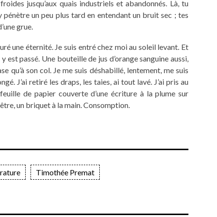
roides jusqu’aux quais industriels et abandonnés. Là, tu
 pénètre un peu plus tard en entendant un bruit sec ; tes
d’une grue.
é une éternité. Je suis entré chez moi au soleil levant. Et
y est passé. Une bouteille de jus d’orange sanguine aussi,
base qu’à son col. Je me suis déshabillé, lentement, me suis
gé. J’ai retiré les draps, les taies, ai tout lavé. J’ai pris au
 feuille de papier couverte d’une écriture à la plume sur
être, un briquet à la main. Consomption.
érature
Timothée Premat