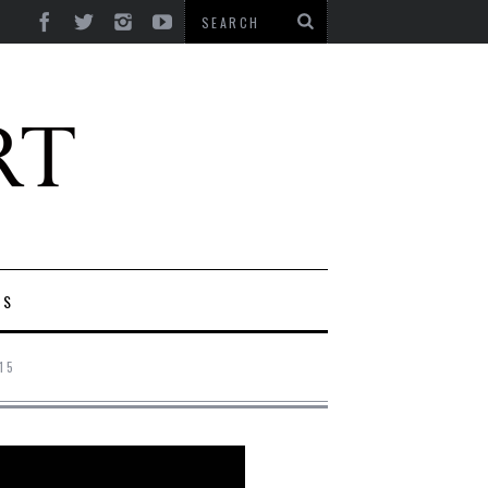
ES
15