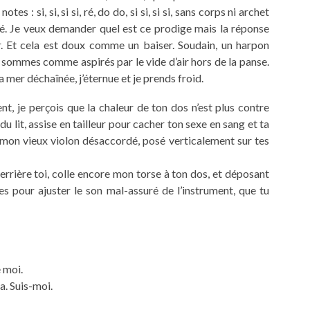
s : si, si, si si, ré, do do, si si, si si, sans corps ni archet
ué. Je veux demander quel est ce prodige mais la réponse
er. Et cela est doux comme un baiser. Soudain, un harpon
 sommes comme aspirés par le vide d’air hors de la panse.
 mer déchaînée, j’éternue et je prends froid.
nt, je perçois que la chaleur de ton dos n’est plus contre
du lit, assise en tailleur pour cacher ton sexe en sang et ta
mon vieux violon désaccordé, posé verticalement sur tes
rrière toi, colle encore mon torse à ton dos, et déposant
les pour ajuster le son mal-assuré de l’instrument, que tu
 moi.
ça. Suis-moi.