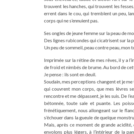
trouvent les hanches, qui trouvent les fesse
errent dans le cou, qui tremblent un peu, la
corps qui ne s’ennuient pas.
Ses ongles de jeune femme sur la peau de mo
Des lignes rubicondes qui cicatrisent sur la
Un peu de sommeil, peau contre peau, mon to
Imprimée sur la rétine de mes rêves, il y a 
de froid et nimbés de brume. Au bord de cett
Je pense : ils sont en deuil.
Soudain, mes perceptions changent et je me
qui couvrent mon corps, que mes lèvres se 
rencontre et me dépassent, je les suis. De l’
bétonnée, toute sale et puante. Les poiss
frénétiquement, nous allongeant sur le flanc
s’échouer dans la gueule de quelque monstru
Mais, après ce moment de grande acidité, 
envolons plus légers, à l’intérieur de la pa