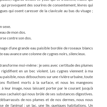
s, qui provoquent des sourires de consentement, lèvres qui
ngues qui osent caresser de la clavicule au bas du visage ;
n sexe.
 peau de mon dos.
rse contre son dos.
l’image d’une grande eau paisible bordée de roseaux blancs
e eau avance une colonne de cygnes noirs, silencieux.
 transforme moi-même : je sens avec certitude des plumes
rigidifient en un bec violent. Les cygnes viennent à ma
eau paisible, nous débouchons sur une rivière urbaine, toute
ons flottent morts à la surface, et nous les mangeons
 à leur image, nous laissant porter par le courant jusqu’à
eux cachalot qui nous brûle de ses substances digestives.
débarrassés de nos plumes et de nos dermes, nous nous
nse de l’animal : un lac, une île, quelques habitations. Un