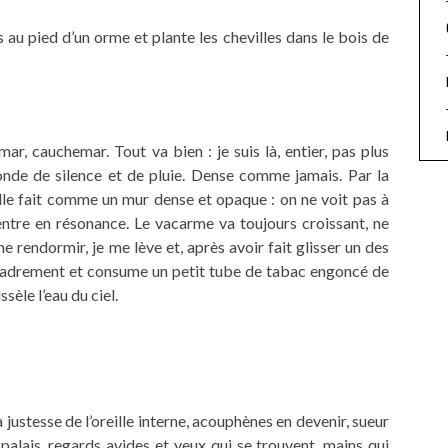
s au pied d’un orme et plante les chevilles dans le bois de
r, cauchemar. Tout va bien : je suis là, entier, pas plus
onde de silence et de pluie. Dense comme jamais. Par la
elle fait comme un mur dense et opaque : on ne voit pas à
entre en résonance. Le vacarme va toujours croissant, ne
 rendormir, je me lève et, après avoir fait glisser un des
ncadrement et consume un petit tube de tabac engoncé de
sèle l’eau du ciel.
 justesse de l’oreille interne, acouphènes en devenir, sueur
 palais, regards avides et yeux qui se trouvent, mains qui