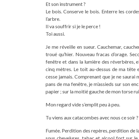
Et son instrument ?
Le bois. Conserve le bois. Enterre les corde
l’arbre.
Il va souffrir si je le perce !
Toi aussi.
Je me réveille en sueur. Cauchemar, cauchema
troué qu’hier. Nouveau fracas d’orage. Sec
fenêtre et dans la lumière des réverbères, 
cinq mètres. Le toit au-dessus de ma tête 
cesse jamais. Comprenant que je ne saurai me
pans de ma fenêtre, je m’assieds sur son e
papier ; sur la moitié gauche de mon torse ruis
Mon regard vide s’emplit peu à peu.
Tu viens aux catacombes avec nous ce soir ?
Fumée. Perdition des repères, perdition de la
sous chevelures, tabac et alcool fort sur le