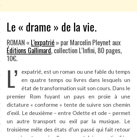
NCES EN VOD
Le « drame » de la vie.
ROMAN «
L’expatrié
» par Marcelin Pleynet aux
QUES
Éditions Gallimard
, collection L’Infini, 80 pages,
SUELS
10€.
L’
expatrié, est un roman ou une fable du temps
en quatre temps ou livres dans lesquels un
TURE
état de transformation suit son cours. Dans le
premier Rom fuyant un pays en proie à une
E
dictature « conforme » tente de suivre son chemin
RAPHIE
d’exil. Le deuxième – entre Odette et ode – permet
un autre transport ou exil par la musique. Le
PTIONS
troisième mêle des états d’un passé qui fait retour