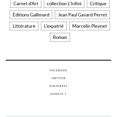
Carnet d'Art
collection L’Infini
Critique
Éditions Gallimard
Jean Paul Gavard Perret
Littérature
L’expatrié
Marcelin Pleynet
Roman
FACEBOOK
TWITTER
PINTEREST
GOOGLE +