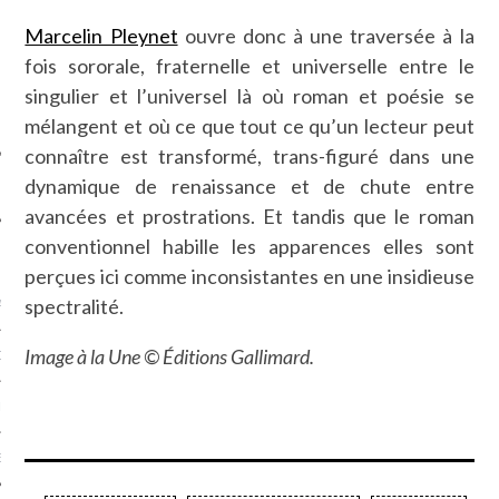
SUIVEZ-NOUS
Marcelin Pleynet
ouvre donc à une traversée à la
fois sororale, fraternelle et universelle entre le
singulier et l’universel là où roman et poésie se
mélangent et où ce que tout ce qu’un lecteur peut
connaître est transformé, trans-figuré dans une
dynamique de renaissance et de chute entre
avancées et prostrations. Et tandis que le roman
conventionnel habille les apparences elles sont
FLOTTE CARAVELLE
perçues ici comme inconsistantes en une insidieuse
spectralité.
AGNIE CARAVELLE
Image à la Une © Éditions Gallimard.
D’ART PODCAST
CKS.COM
EUR.COM