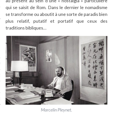
au présent au sein d’une « nostalgia » particulière
LE
qui se saisit de Rom. Dans le dernier le nomadisme
se transforme ou aboutit à une sorte de paradis bien
plus relatif, putatif et portatif que ceux des
traditions bibliques…
AGNIE CARAVELLE
D’ART PODCAST
CKS.COM
EUR.COM
Marcelin Pleynet.