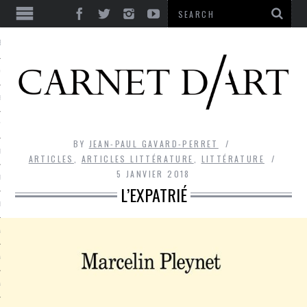
ES
CORPS ULTIME
LE TEMPS
L’UTOPIE
BY
JEAN-PAUL GAVARD-PERRET
LE RIRE
ARTICLES
,
ARTICLES LITTÉRATURE
,
LITTÉRATURE
5 JANVIER 2018
LE DIALOGUE
L’EXPATRIÉ
LE HASARD
LA LIBERTÉ
LA BEAUTÉ
LA FOLIE