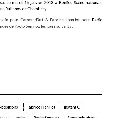
lsa. Le
mardi 16 janvier 2018 à Bonlieu Scène nationale
Usine Rubanox de Chambéry
.
ostin pour Carnet d’Art & Fabrice Henriot pour
Radio
ondes de Radio Semnoz les jours suivants :
xpositions
Fabrice Henriot
Instant C
cast
radio
Radio Semnoz
Spectacle vivant