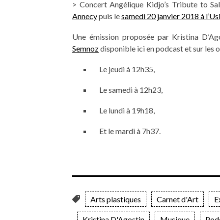
> Concert Angélique Kidjo’s Tribute to Sa
Annecy
puis le
samedi 20 janvier 2018 à l’
Une émission proposée par Kristina D’Ag
Semnoz
disponible ici en podcast et sur les 
Le jeudi à 12h35,
Le samedi à 12h23,
Le lundi à 19h18,
Et le mardi à 7h37.
Arts plastiques
Carnet d'Art
E
Kristina D'Agostin
Musique
Pod