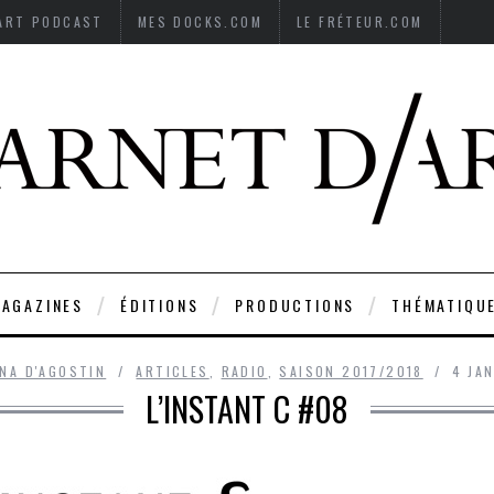
’ART PODCAST
MES DOCKS.COM
LE FRÉTEUR.COM
AGAZINES
ÉDITIONS
PRODUCTIONS
THÉMATIQU
INA D'AGOSTIN
ARTICLES
,
RADIO
,
SAISON 2017/2018
4 JA
L’INSTANT C #08