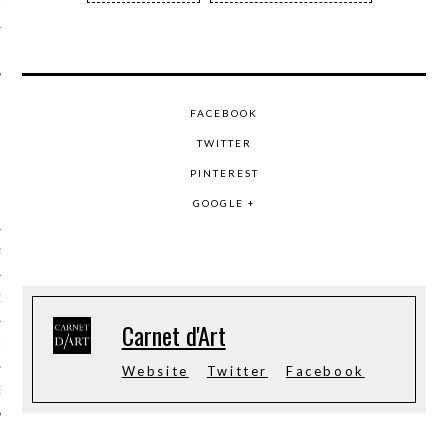
LE
FACEBOOK
TWITTER
PINTEREST
GOOGLE +
AGNIE CARAVELLE
D’ART PODCAST
Carnet d'Art
CKS.COM
Website
Twitter
Facebook
EUR.COM