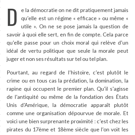
LE BONHEUR
D
e la démocratie on ne dit pratiquement jamais
L’HÉRITAGE
qu’elle est un régime « efficace » ou même «
utile ». On ne se pose jamais la question de
LA GUERRE
savoir à quoi elle sert, en fin de compte. Cela parce
L’IDENTITÉ
qu’elle passe pour un choix moral qui relève d’un
idéal de vertu politique que seule la morale peut
juger et non ses résultats sur tel ou tel plan.
ITS
Pourtant, au regard de l’histoire, c’est plutôt le
RS
crime ou en tous cas la prédation, la domination, la
rapine qui occupent le premier plan. Qu’il s’agisse
ES
de l’antiquité ou même de la fondation des États
Unis d’Amérique, la démocratie apparaît plutôt
S
comme une organisation dépourvue de morale. Et
voici une bien surprenante proximité : c’est chez les
VRE
pirates du 17ème et 18ème siècle que l’on voit les
TIONS