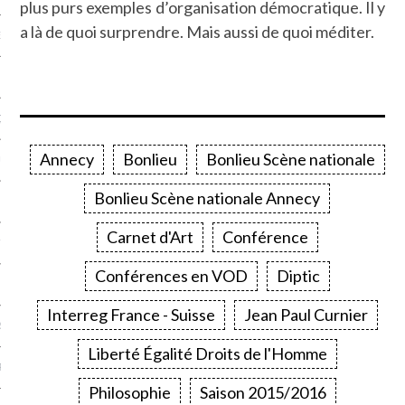
plus purs exemples d’organisation démocratique. Il y
a là de quoi surprendre. Mais aussi de quoi méditer.
NCES EN VOD
QUES
Annecy
Bonlieu
Bonlieu Scène nationale
SUELS
Bonlieu Scène nationale Annecy
Carnet d'Art
Conférence
TURE
Conférences en VOD
Diptic
E
Interreg France - Suisse
Jean Paul Curnier
RAPHIE
Liberté Égalité Droits de l'Homme
PTIONS
Philosophie
Saison 2015/2016