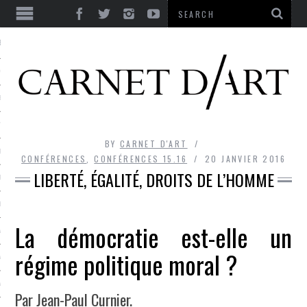
ES
CORPS ULTIME
LE TEMPS
L’UTOPIE
BY
CARNET D'ART
LE RIRE
CONFÉRENCES
,
CONFÉRENCES 15.16
20 JANVIER 2016
LIBERTÉ, ÉGALITÉ, DROITS DE L’HOMME
LE DIALOGUE
LE HASARD
La démocratie est-elle un
LA LIBERTÉ
régime politique moral ?
LA BEAUTÉ
LA FOLIE
Par Jean-Paul Curnier.