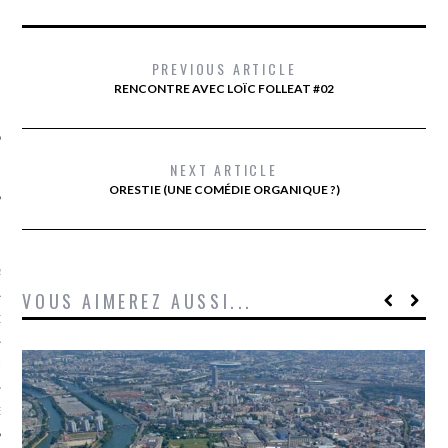
SUIVEZ-NOUS
PREVIOUS ARTICLE
RENCONTRE AVEC LOÏC FOLLEAT #02
NEXT ARTICLE
ORESTIE (UNE COMÉDIE ORGANIQUE ?)
FLOTTE CARAVELLE
AGNIE CARAVELLE
VOUS AIMEREZ AUSSI...
D’ART PODCAST
CKS.COM
EUR.COM