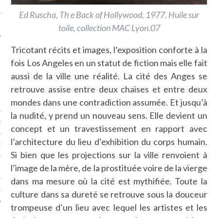
LE
Ed Ruscha, Th e Back of Hollywood, 1977. Huile sur
toile, collection MAC Lyon.07
Tricotant récits et images, l’exposition conforte à la
fois Los Angeles en un statut de fiction mais elle fait
aussi de la ville une réalité. La cité des Anges se
retrouve assise entre deux chaises et entre deux
mondes dans une contradiction assumée. Et jusqu’à
la nudité, y prend un nouveau sens. Elle devient un
AGNIE CARAVELLE
concept et un travestissement en rapport avec
l’architecture du lieu d’exhibition du corps humain.
D’ART PODCAST
Si bien que les projections sur la ville renvoient à
l’image de la mère, de la prostituée voire de la vierge
CKS.COM
dans ma mesure où la cité est mythifiée. Toute la
EUR.COM
culture dans sa dureté se retrouve sous la douceur
trompeuse d’un lieu avec lequel les artistes et les