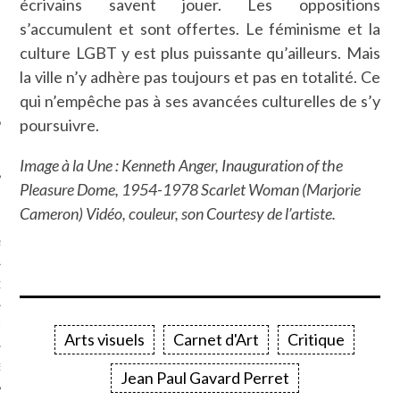
écrivains savent jouer. Les oppositions
SUIVEZ-NOUS
s’accumulent et sont offertes. Le féminisme et la
culture LGBT y est plus puissante qu’ailleurs. Mais
la ville n’y adhère pas toujours et pas en totalité. Ce
qui n’empêche pas à ses avancées culturelles de s’y
poursuivre.
Image à la Une : Kenneth Anger, Inauguration of the
Pleasure Dome, 1954-1978 Scarlet Woman (Marjorie
FLOTTE CARAVELLE
Cameron) Vidéo, couleur, son Courtesy de l’artiste.
AGNIE CARAVELLE
D’ART PODCAST
CKS.COM
Arts visuels
Carnet d'Art
Critique
EUR.COM
Jean Paul Gavard Perret