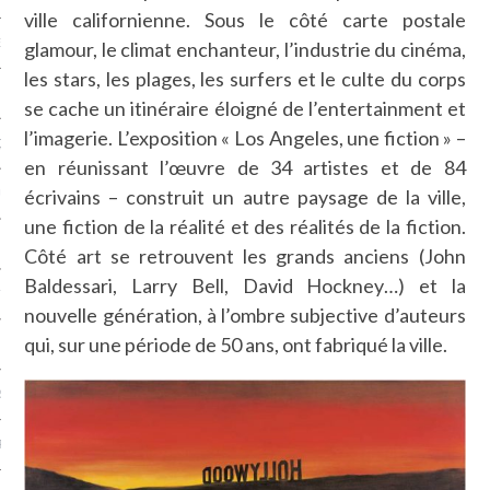
ville californienne. Sous le côté carte postale
NCES EN VOD
glamour, le climat enchanteur, l’industrie du cinéma,
les stars, les plages, les surfers et le culte du corps
se cache un itinéraire éloigné de l’entertainment et
l’imagerie. L’exposition « Los Angeles, une fiction » –
QUES
en réunissant l’œuvre de 34 artistes et de 84
écrivains – construit un autre paysage de la ville,
SUELS
une fiction de la réalité et des réalités de la fiction.
Côté art se retrouvent les grands anciens (John
Baldessari, Larry Bell, David Hockney…) et la
TURE
nouvelle génération, à l’ombre subjective d’auteurs
qui, sur une période de 50 ans, ont fabriqué la ville.
E
RAPHIE
PTIONS