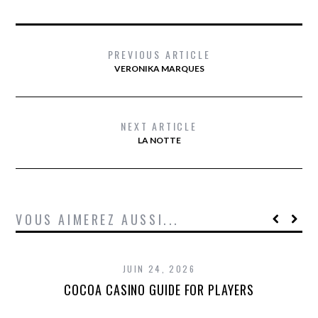
PREVIOUS ARTICLE
VERONIKA MARQUES
NEXT ARTICLE
LA NOTTE
VOUS AIMEREZ AUSSI...
JUIN 24, 2026
COCOA CASINO GUIDE FOR PLAYERS
T