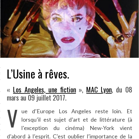
LE BONHEUR
L’HÉRITAGE
LA GUERRE
L’IDENTITÉ
ITS
L’Usine à rêves.
RS
«
Los Angeles, une fiction
»,
MAC Lyon
, du 08
mars au 09 juillet 2017.
ES
V
ue d’Europe Los Angeles reste loin. Et
S
lorsqu’il est sujet d’art et de littérature (à
VRE
l’exception du cinéma) New-York vient
d’abord à l’esprit. C’est oublier l’importance de la
TIONS