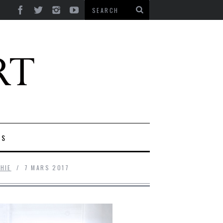
ES
HIE
7 MARS 2017