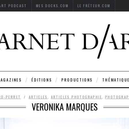
’ART PODCAST
MES DOCKS.COM
LE FRÉTEUR.COM
AGAZINES
ÉDITIONS
PRODUCTIONS
THÉMATIQU
RD-PERRET
ARTICLES
,
ARTICLES PHOTOGRAPHIE
,
PHOTOGRAP
VERONIKA MARQUES