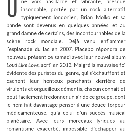
U
ne voix nasillarde et vibrante, presque
insondable, portée par un rock alternatif
NCES EN VOD
typiquement londonien, Brian Molko et sa
bande sont devenus en quelques années, et au
grand damne de certains, des incontournables de la
QUES
scène rock mondiale. Déjà venu enflammer
l’esplanade du lac en 2007, Placebo répondra de
SUELS
nouveau présent ce samedi avec leur nouvel album
Loud Like Love,
sorti en 2013. Malgré la mauvaise foi
évidente des puristes du genre, qui s’échauffent et
TURE
cachent leur honteux penchants derrière de
virulents et orgueilleux démentis, chacun connait et
E
peut facilement fredonner un air de ce groupe, dont
le nom fait davantage penser à une douce torpeur
RAPHIE
médicamenteuse, qu’à celui d’un succès musical
planétaire. Avec leurs morceaux lyriques au
PTIONS
romantisme exacerbé, impossible d’échapper au