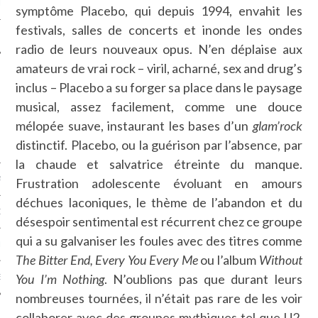
LE
symptôme Placebo, qui depuis 1994, envahit les
festivals, salles de concerts et inonde les ondes
radio de leurs nouveaux opus. N’en déplaise aux
amateurs de vrai rock – viril, acharné, sex and drug’s
inclus – Placebo a su forger sa place dans le paysage
musical, assez facilement, comme une douce
mélopée suave, instaurant les bases d’un
glam’rock
distinctif. Placebo, ou la guérison par l’absence, par
la chaude et salvatrice étreinte du manque.
AGNIE CARAVELLE
Frustration adolescente évoluant en amours
déchues laconiques, le thème de l’abandon et du
D’ART PODCAST
désespoir sentimental est récurrent chez ce groupe
qui a su galvaniser les foules avec des titres comme
CKS.COM
The Bitter End,
Every You Every Me
ou l’album
Without
You I’m Nothing
. N’oublions pas que durant leurs
EUR.COM
nombreuses tournées, il n’était pas rare de les voir
collaborer avec des groupes mythiques tel que U2,