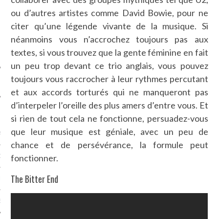
SUIVEZ-NOUS
ou d’autres artistes comme David Bowie, pour ne
citer qu’une légende vivante de la musique. Si
néanmoins vous n’accrochez toujours pas aux
textes, si vous trouvez que la gente féminine en fait
un peu trop devant ce trio anglais, vous pouvez
toujours vous raccrocher à leur rythmes percutant
et aux accords torturés qui ne manqueront pas
d’interpeler l’oreille des plus amers d’entre vous. Et
FLOTTE CARAVELLE
si rien de tout cela ne fonctionne, persuadez-vous
que leur musique est géniale, avec un peu de
AGNIE CARAVELLE
chance et de persévérance, la formule peut
fonctionner.
D’ART PODCAST
The Bitter End
CKS.COM
EUR.COM