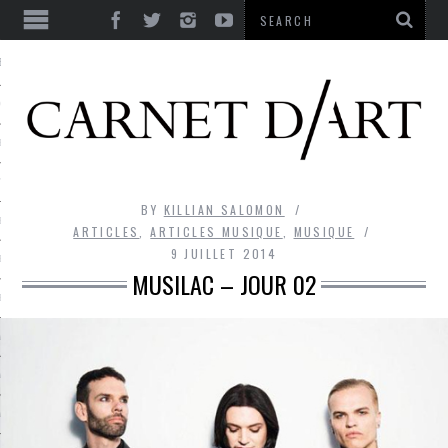
ES
CORPS ULTIME
LE TEMPS
L’UTOPIE
BY
KILLIAN SALOMON
LE RIRE
ARTICLES
,
ARTICLES MUSIQUE
,
MUSIQUE
9 JUILLET 2014
LE DIALOGUE
MUSILAC – JOUR 02
LE HASARD
LA LIBERTÉ
LA BEAUTÉ
LA FOLIE