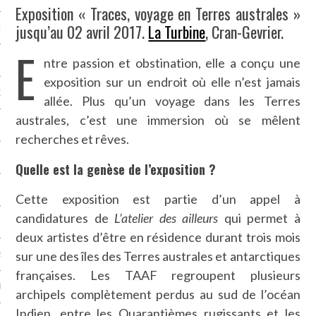
Exposition « Traces, voyage en Terres australes »
jusqu’au 02 avril 2017.
La Turbine
, Cran-Gevrier.
NCES EN VOD
E
ntre passion et obstination, elle a conçu une
exposition sur un endroit où elle n’est jamais
QUES
allée. Plus qu’un voyage dans les Terres
australes, c’est une immersion où se mêlent
SUELS
recherches et rêves.
Quelle est la genèse de l’exposition ?
TURE
Cette exposition est partie d’un appel à
candidatures de
L’atelier des ailleurs
qui permet à
E
deux artistes d’être en résidence durant trois mois
sur une des îles des Terres australes et antarctiques
RAPHIE
françaises. Les TAAF regroupent plusieurs
PTIONS
archipels complètement perdus au sud de l’océan
Indien, entre les Quarantièmes rugissants et les