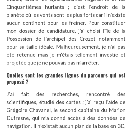
LE
Cinquantièmes hurlants ; c’est l’endroit de la
planète où les vents sont les plus forts car il n’existe
aucun continent pour les freiner. Pour constituer
mon dossier de candidature, j’ai choisi l’île de la
Possession de l’archipel des Crozet notamment
pour sa taille idéale. Malheureusement, je n’ai pas
été retenue mais je m’étais tellement investie et
projetée que je ne pouvais pas m’arrêter.
Quelles sont les grandes lignes du parcours qui est
AGNIE CARAVELLE
proposé ?
D’ART PODCAST
J’ai fait des recherches, rencontré des
scientifiques, étudié des cartes ; j’ai reçu l’aide de
CKS.COM
Grégoire Chavanel, le second capitaine du Marion
EUR.COM
Dufresne, qui m’a donné accès à des données de
navigation. Il n’existait aucun plan de la base en 3D,