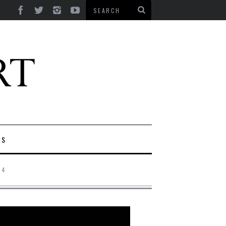
ES
14