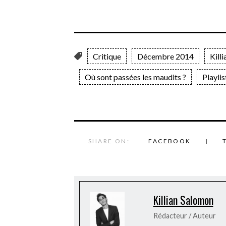
Critique
Décembre 2014
Kill
Où sont passées les maudits ?
Playlis
SHARE ON:
FACEBOOK
Killian Salomon
Rédacteur / Auteur