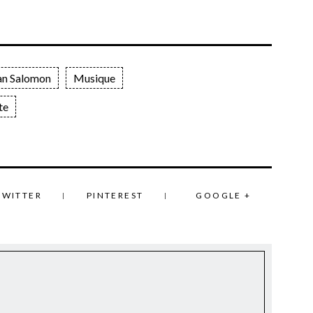
ian Salomon
Musique
te
TWITTER
PINTEREST
GOOGLE +