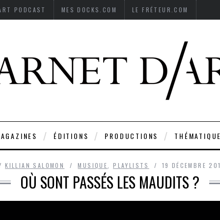
’ART PODCAST
MES DOCKS.COM
LE FRÉTEUR.COM
AGAZINES
ÉDITIONS
PRODUCTIONS
THÉMATIQU
Y
KILLIAN SALOMON
MUSIQUE
,
PLAYLISTS
19 DÉCEMBRE 20
OÙ SONT PASSÉS LES MAUDITS ?