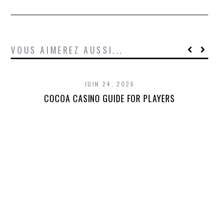
VOUS AIMEREZ AUSSI...
JUIN 24, 2026
COCOA CASINO GUIDE FOR PLAYERS
T