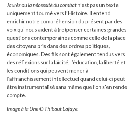
LE
Jaurès ou la nécessité du combat
n’est pas un texte
uniquement tourné vers l’Histoire. Il entend
enrichir notre compréhension du présent par des
voix qui nous aident à (re)penser certaines grandes
questions contemporaines comme celle de la place
des citoyens pris dans des ordres politiques,
économiques. Des fils sont également tendus vers
des réflexions sur la laïcité, l’éducation, la liberté et
les conditions qui peuvent mener à
AGNIE CARAVELLE
l’affranchissement intellectuel quand celui-ci peut
être instrumentalisé sans même que l’on s’en rende
D’ART PODCAST
compte.
CKS.COM
Image à la Une © Thibaut Lafaye.
EUR.COM