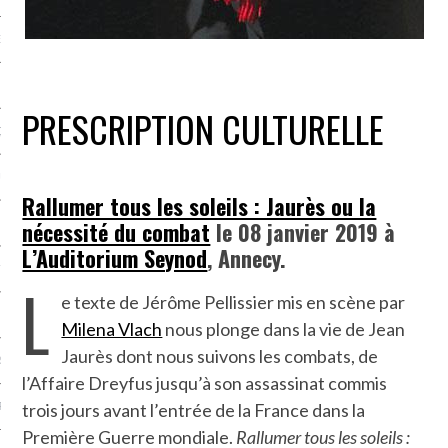
NCES EN VOD
PRESCRIPTION CULTURELLE
QUES
SUELS
Rallumer tous les soleils : Jaurès ou la
nécessité du combat
le 08 janvier 2019 à
L’Auditorium Seynod
, Annecy.
TURE
L
e texte de Jérôme Pellissier mis en scène par
E
Milena Vlach
nous plonge dans la vie de Jean
Jaurès dont nous suivons les combats, de
RAPHIE
l’Affaire Dreyfus jusqu’à son assassinat commis
trois jours avant l’entrée de la France dans la
PTIONS
Première Guerre mondiale.
Rallumer tous les soleils :