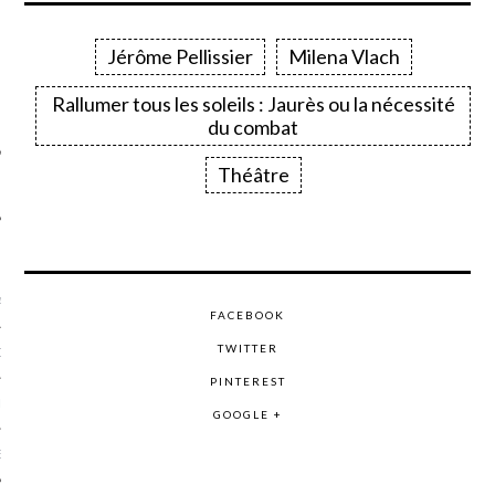
SUIVEZ-NOUS
Jérôme Pellissier
Milena Vlach
Rallumer tous les soleils : Jaurès ou la nécessité
du combat
Théâtre
FLOTTE CARAVELLE
AGNIE CARAVELLE
FACEBOOK
TWITTER
D’ART PODCAST
PINTEREST
CKS.COM
GOOGLE +
EUR.COM