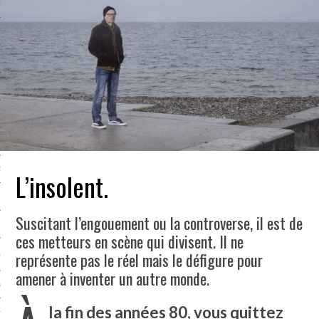
LE BONHEUR
L’HÉRITAGE
LA GUERRE
L’IDENTITÉ
ITS
RS
L’insolent.
Suscitant l’engouement ou la controverse, il est de
ES
ces metteurs en scène qui divisent. Il ne
représente pas le réel mais le défigure pour
S
amener à inventer un autre monde.
VRE
la fin des années 80, vous quittez
TIONS