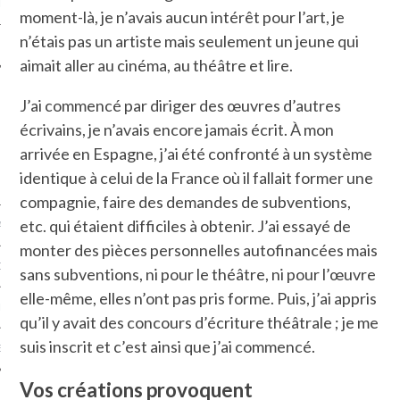
LE
moment-là, je n’avais aucun intérêt pour l’art, je
n’étais pas un artiste mais seulement un jeune qui
aimait aller au cinéma, au théâtre et lire.
J’ai commencé par diriger des œuvres d’autres
écrivains, je n’avais encore jamais écrit. À mon
arrivée en Espagne, j’ai été confronté à un système
identique à celui de la France où il fallait former une
compagnie, faire des demandes de subventions,
etc. qui étaient difficiles à obtenir. J’ai essayé de
AGNIE CARAVELLE
monter des pièces personnelles autofinancées mais
D’ART PODCAST
sans subventions, ni pour le théâtre, ni pour l’œuvre
elle-même, elles n’ont pas pris forme. Puis, j’ai appris
CKS.COM
qu’il y avait des concours d’écriture théâtrale ; je me
suis inscrit et c’est ainsi que j’ai commencé.
EUR.COM
Vos créations provoquent