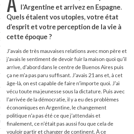
À
l’Argentine et arrivez en Espagne.
NCES EN VOD
Quels étaient vos utopies, votre état
d’esprit et votre perception de la vie à
cette époque ?
QUES
J’avais de très mauvaises relations avec mon père et
SUELS
j’avais le sentiment de devoir fuir la maison quoi qu’il
arrive, d’abord dans le centre de Buenos Aires puis
ça ne m’a pas paru suffisant. J’avais 21 ans et, à cet
TURE
âge-là, on est capable de faire n’importe quoi. J’ai
vécu toute ma jeunesse sous la dictature. Puis avec
E
l’arrivée de la démocratie, il y a eu des problèmes
économiques en Argentine, le changement
RAPHIE
politique n’a pas été ce que j’attendais et
PTIONS
finalement, ce n’était pas aussi fou que cela de
vouloir partir et changer de continent. À ce