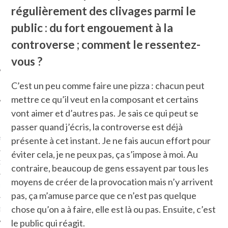
SUIVEZ-NOUS
régulièrement des clivages parmi le
public : du fort engouement à la
controverse ; comment le ressentez-
vous ?
C’est un peu comme faire une pizza : chacun peut
mettre ce qu’il veut en la composant et certains
vont aimer et d’autres pas. Je sais ce qui peut se
FLOTTE CARAVELLE
passer quand j’écris, la controverse est déjà
présente à cet instant. Je ne fais aucun effort pour
AGNIE CARAVELLE
éviter cela, je ne peux pas, ça s’impose à moi. Au
D’ART PODCAST
contraire, beaucoup de gens essayent par tous les
moyens de créer de la provocation mais n’y arrivent
CKS.COM
pas, ça m’amuse parce que ce n’est pas quelque
chose qu’on a à faire, elle est là ou pas. Ensuite, c’est
EUR.COM
le public qui réagit.