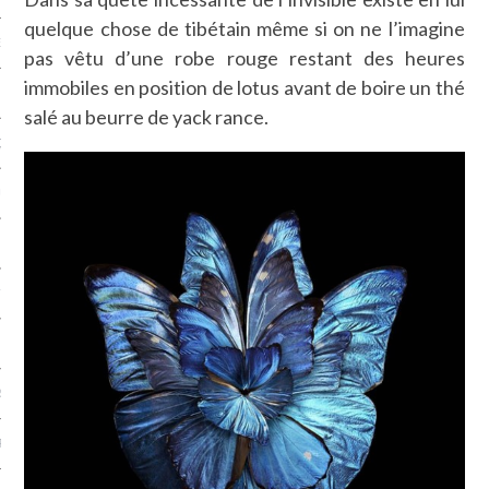
quelque chose de tibétain même si on ne l’imagine
NCES EN VOD
pas vêtu d’une robe rouge restant des heures
immobiles en position de lotus avant de boire un thé
salé au beurre de yack rance.
QUES
SUELS
TURE
E
RAPHIE
PTIONS