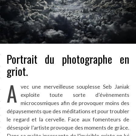
LE BONHEUR
L’HÉRITAGE
LA GUERRE
L’IDENTITÉ
Portrait du photographe en
ITS
griot.
RS
A
vec une merveilleuse souplesse Seb Janiak
exploite toute sorte d’évènements
ES
microcosmiques afin de provoquer moins des
S
dépaysements que des méditations et pour troubler
le regard et la cervelle. Face aux fomenteurs de
VRE
désespoir l’artiste provoque des moments de grâce.
TIONS
Dans sa quête incessante de l’invisible existe en lui