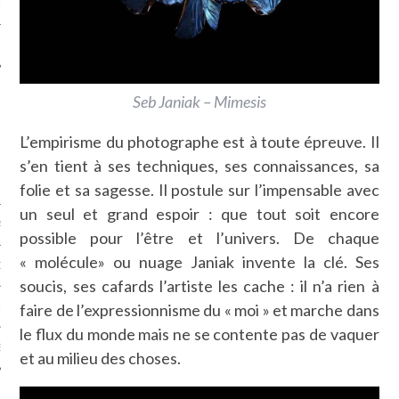
LE
Seb Janiak – Mimesis
L’empirisme du photographe est à toute épreuve. Il
s’en tient à ses techniques, ses connaissances, sa
folie et sa sagesse. Il postule sur l’impensable avec
un seul et grand espoir : que tout soit encore
AGNIE CARAVELLE
possible pour l’être et l’univers. De chaque
« molécule» ou nuage Janiak invente la clé. Ses
D’ART PODCAST
soucis, ses cafards l’artiste les cache : il n’a rien à
faire de l’expressionnisme du « moi » et marche dans
CKS.COM
le flux du monde mais ne se contente pas de vaquer
EUR.COM
et au milieu des choses.