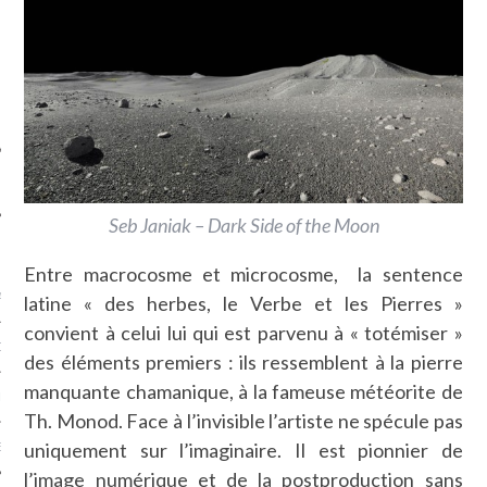
SUIVEZ-NOUS
Seb Janiak – Dark Side of the Moon
FLOTTE CARAVELLE
Entre macrocosme et microcosme, la sentence
AGNIE CARAVELLE
latine « des herbes, le Verbe et les Pierres »
convient à celui lui qui est parvenu à « totémiser »
D’ART PODCAST
des éléments premiers : ils ressemblent à la pierre
manquante chamanique, à la fameuse météorite de
CKS.COM
Th. Monod. Face à l’invisible l’artiste ne spécule pas
uniquement sur l’imaginaire. Il est pionnier de
EUR.COM
l’image numérique et de la postproduction sans