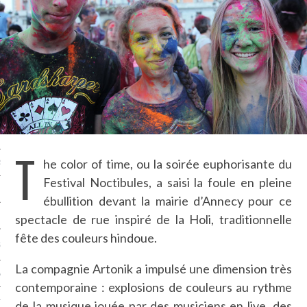
LE BONHEUR
L’HÉRITAGE
LA GUERRE
L’IDENTITÉ
ITS
T
he color of time, ou la soirée euphorisante du
RS
Festival Noctibules, a saisi la foule en pleine
ébullition devant la mairie d’Annecy pour ce
ES
spectacle de rue inspiré de la Holi, traditionnelle
fête des couleurs hindoue.
S
La compagnie Artonik a impulsé une dimension très
VRE
contemporaine : explosions de couleurs au rythme
TIONS
de la musique jouée par des musiciens en live, des