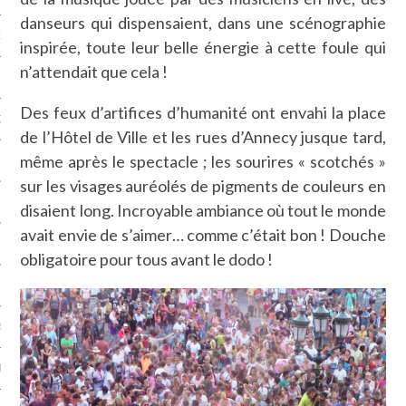
danseurs qui dispensaient, dans une scénographie
NCES EN VOD
inspirée, toute leur belle énergie à cette foule qui
n’attendait que cela !
Des feux d’artifices d’humanité ont envahi la place
QUES
de l’Hôtel de Ville et les rues d’Annecy jusque tard,
même après le spectacle ; les sourires « scotchés »
SUELS
sur les visages auréolés de pigments de couleurs en
disaient long. Incroyable ambiance où tout le monde
avait envie de s’aimer… comme c’était bon ! Douche
TURE
obligatoire pour tous avant le dodo !
E
RAPHIE
PTIONS