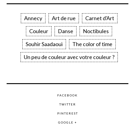
Annecy
Art de rue
Carnet d'Art
Couleur
Danse
Noctibules
Souhir Saadaoui
The color of time
Un peu de couleur avec votre couleur ?
FACEBOOK
TWITTER
PINTEREST
GOOGLE +