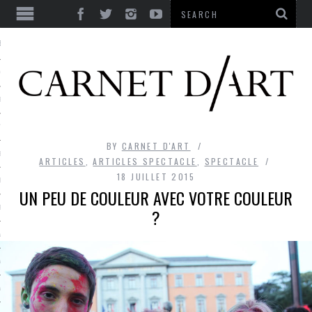
ES
CORPS ULTIME
LE TEMPS
L’UTOPIE
BY
CARNET D'ART
LE RIRE
ARTICLES
,
ARTICLES SPECTACLE
,
SPECTACLE
18 JUILLET 2015
LE DIALOGUE
UN PEU DE COULEUR AVEC VOTRE COULEUR
LE HASARD
?
LA LIBERTÉ
LA BEAUTÉ
LA FOLIE