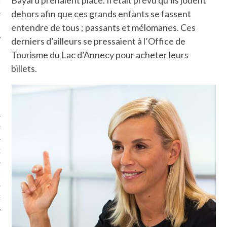
LE
dehors afin que ces grands enfants se fassent
entendre de tous ; passants et mélomanes. Ces
derniers d’ailleurs se pressaient à l’Office de
Tourisme du Lac d’Annecy pour acheter leurs
billets.
AGNIE CARAVELLE
D’ART PODCAST
CKS.COM
EUR.COM