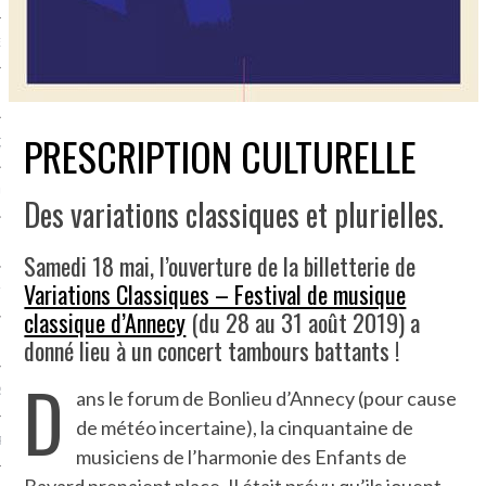
NCES EN VOD
PRESCRIPTION CULTURELLE
QUES
SUELS
Des variations classiques et plurielles.
Samedi 18 mai, l’ouverture de la billetterie de
Variations Classiques – Festival de musique
TURE
classique d’Annecy
(du 28 au 31 août 2019) a
donné lieu à un concert tambours battants !
E
D
RAPHIE
ans le forum de Bonlieu d’Annecy (pour cause
de météo incertaine), la cinquantaine de
PTIONS
musiciens de l’harmonie des Enfants de
Bayard prenaient place. Il était prévu qu’ils jouent