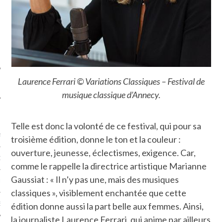
SUIVEZ-NOUS
Laurence Ferrari © Variations Classiques – Festival de
musique classique d’Annecy.
FLOTTE CARAVELLE
Telle est donc la volonté de ce festival, qui pour sa
AGNIE CARAVELLE
troisième édition, donne le ton et la couleur :
ouverture, jeunesse, éclectismes, exigence. Car,
D’ART PODCAST
comme le rappelle la directrice artistique Marianne
Gaussiat : « Il n’y pas une, mais des musiques
CKS.COM
classiques », visiblement enchantée que cette
EUR.COM
édition donne aussi la part belle aux femmes. Ainsi,
la journaliste Laurence Ferrari, qui anime par ailleurs