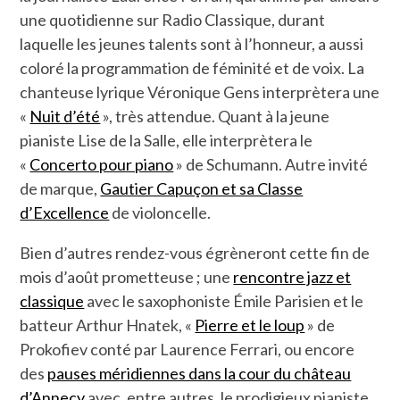
une quotidienne sur Radio Classique, durant
laquelle les jeunes talents sont à l’honneur, a aussi
coloré la programmation de féminité et de voix. La
chanteuse lyrique Véronique Gens interprètera une
«
Nuit d’été
», très attendue. Quant à la jeune
pianiste Lise de la Salle, elle interprètera le
«
Concerto pour piano
» de Schumann. Autre invité
de marque,
Gautier Capuçon et sa Classe
d’Excellence
de violoncelle.
Bien d’autres rendez-vous égrèneront cette fin de
mois d’août prometteuse ; une
rencontre jazz et
classique
avec le saxophoniste Émile Parisien et le
batteur Arthur Hnatek, «
Pierre et le loup
» de
Prokofiev conté par Laurence Ferrari, ou encore
des
pauses méridiennes dans la cour du château
d’Annecy
avec, entre autres, le prodigieux pianiste