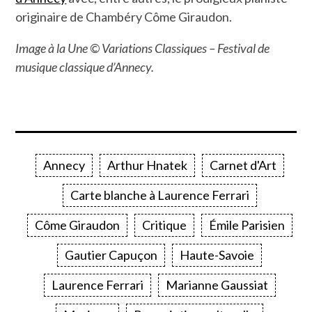
originaire de Chambéry Côme Giraudon.
Image à la Une © Variations Classiques – Festival de
musique classique d’Annecy.
Annecy
Arthur Hnatek
Carnet d'Art
Carte blanche à Laurence Ferrari
Côme Giraudon
Critique
Émile Parisien
Gautier Capuçon
Haute-Savoie
Laurence Ferrari
Marianne Gaussiat