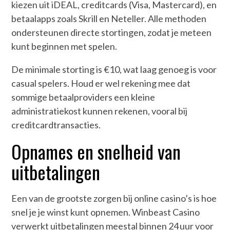
kiezen uit iDEAL, creditcards (Visa, Mastercard), en
betaalapps zoals Skrill en Neteller. Alle methoden
ondersteunen directe stortingen, zodat je meteen
kunt beginnen met spelen.
De minimale storting is €10, wat laag genoeg is voor
casual spelers. Houd er wel rekening mee dat
sommige betaalproviders een kleine
administratiekost kunnen rekenen, vooral bij
creditcardtransacties.
Opnames en snelheid van
uitbetalingen
Een van de grootste zorgen bij online casino’s is hoe
snel je je winst kunt opnemen. Winbeast Casino
verwerkt uitbetalingen meestal binnen 24 uur voor