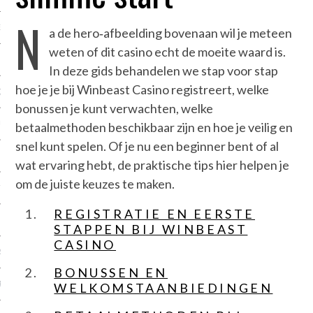
N
NCES EN VOD
a de hero‑afbeelding bovenaan wil je meteen
weten of dit casino echt de moeite waard is.
In deze gids behandelen we stap voor stap
hoe je je bij Winbeast Casino registreert, welke
QUES
bonussen je kunt verwachten, welke
SUELS
betaalmethoden beschikbaar zijn en hoe je veilig en
snel kunt spelen. Of je nu een beginner bent of al
wat ervaring hebt, de praktische tips hier helpen je
om de juiste keuzes te maken.
TURE
REGISTRATIE EN EERSTE
E
STAPPEN BIJ WINBEAST
CASINO
RAPHIE
BONUSSEN EN
PTIONS
WELKOMSTAANBIEDINGEN