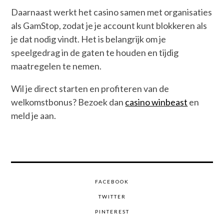
Daarnaast werkt het casino samen met organisaties
als GamStop, zodat je je account kunt blokkeren als
je dat nodig vindt. Het is belangrijk om je
speelgedrag in de gaten te houden en tijdig
maatregelen te nemen.
Wil je direct starten en profiteren van de
welkomstbonus? Bezoek dan
casino winbeast
en
meld je aan.
FACEBOOK
TWITTER
PINTEREST