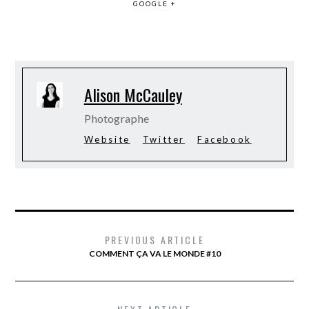
GOOGLE +
Alison McCauley
Photographe
Website
Twitter
Facebook
PREVIOUS ARTICLE
COMMENT ÇA VA LE MONDE #10