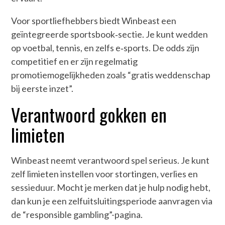
Voor sportliefhebbers biedt Winbeast een
geïntegreerde sportsbook‑sectie. Je kunt wedden
op voetbal, tennis, en zelfs e‑sports. De odds zijn
competitief en er zijn regelmatig
promotiemogelijkheden zoals “gratis weddenschap
bij eerste inzet”.
Verantwoord gokken en
limieten
Winbeast neemt verantwoord spel serieus. Je kunt
zelf limieten instellen voor stortingen, verlies en
sessieduur. Mocht je merken dat je hulp nodig hebt,
dan kun je een zelfuitsluitingsperiode aanvragen via
de “responsible gambling”-pagina.