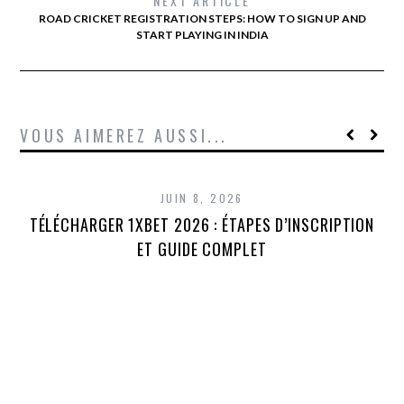
NEXT ARTICLE
ROAD CRICKET REGISTRATION STEPS: HOW TO SIGN UP AND
START PLAYING IN INDIA
VOUS AIMEREZ AUSSI...
JUIN 8, 2026
TÉLÉCHARGER 1XBET 2026 : ÉTAPES D’INSCRIPTION
1
ET GUIDE COMPLET