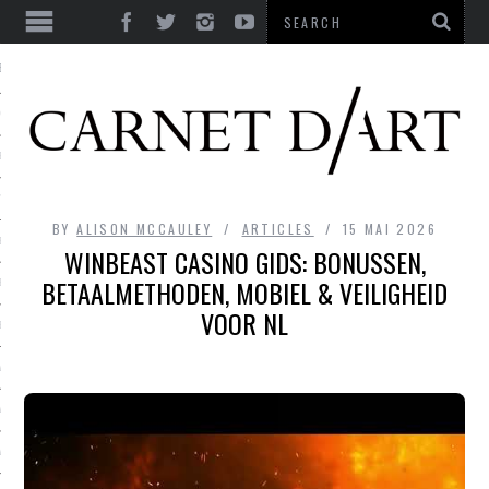
ES
CORPS ULTIME
LE TEMPS
L’UTOPIE
BY
ALISON MCCAULEY
ARTICLES
15 MAI 2026
LE RIRE
WINBEAST CASINO GIDS: BONUSSEN,
BETAALMETHODEN, MOBIEL & VEILIGHEID
LE DIALOGUE
VOOR NL
LE HASARD
LA LIBERTÉ
LA BEAUTÉ
LA FOLIE