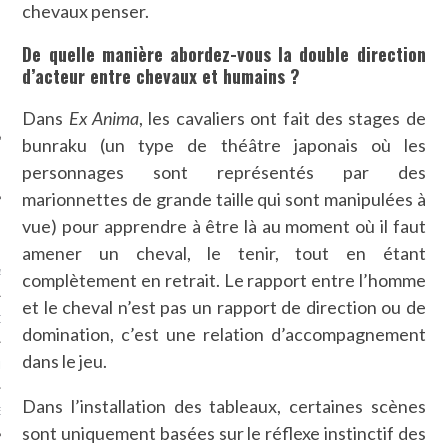
chevaux penser.
SUIVEZ-NOUS
De quelle manière abordez-vous la double direction
d’acteur entre chevaux et humains ?
Dans
Ex Anima
, les cavaliers ont fait des stages de
bunraku (un type de théâtre japonais où les
personnages sont représentés par des
marionnettes de grande taille qui sont manipulées à
vue) pour apprendre à être là au moment où il faut
FLOTTE CARAVELLE
amener un cheval, le tenir, tout en étant
AGNIE CARAVELLE
complètement en retrait. Le rapport entre l’homme
et le cheval n’est pas un rapport de direction ou de
D’ART PODCAST
domination, c’est une relation d’accompagnement
dans le jeu.
CKS.COM
Dans l’installation des tableaux, certaines scènes
EUR.COM
sont uniquement basées sur le réflexe instinctif des