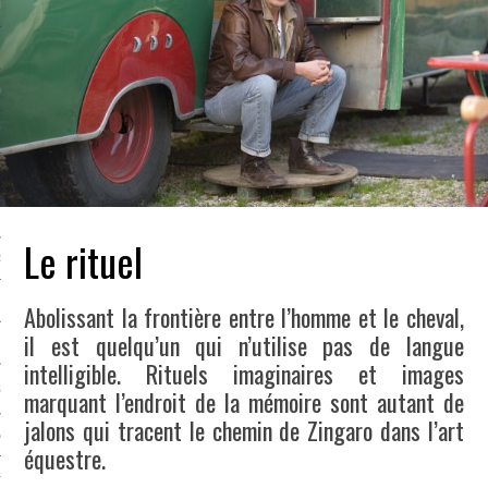
LE BONHEUR
L’HÉRITAGE
LA GUERRE
L’IDENTITÉ
ITS
Le rituel
RS
Abolissant la frontière entre l’homme et le cheval,
il est quelqu’un qui n’utilise pas de langue
ES
intelligible. Rituels imaginaires et images
S
marquant l’endroit de la mémoire sont autant de
jalons qui tracent le chemin de Zingaro dans l’art
VRE
équestre.
TIONS