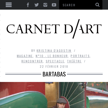
ES
CORPS ULTIME
LE TEMPS
L’UTOPIE
BY
KRISTINA D'AGOSTIN
LE RIRE
MAGAZINE
,
N°10 - LE BONHEUR
,
PORTRAITS
,
RENCONTRER
,
SPECTACLE
,
THÉÂTRE
LE DIALOGUE
22 FÉVRIER 2018
BARTABAS
LE HASARD
LA LIBERTÉ
LA BEAUTÉ
LA FOLIE