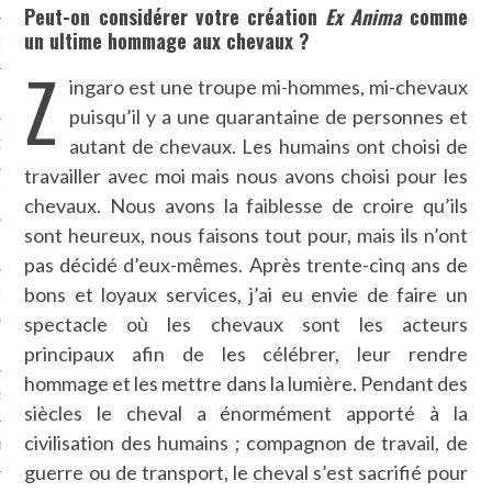
Peut-on considérer votre création
Ex Anima
comme
un ultime hommage aux chevaux ?
NCES EN VOD
Z
ingaro est une troupe mi-hommes, mi-chevaux
puisqu’il y a une quarantaine de personnes et
autant de chevaux. Les humains ont choisi de
QUES
travailler avec moi mais nous avons choisi pour les
SUELS
chevaux. Nous avons la faiblesse de croire qu’ils
sont heureux, nous faisons tout pour, mais ils n’ont
pas décidé d’eux-mêmes. Après trente-cinq ans de
bons et loyaux services, j’ai eu envie de faire un
TURE
spectacle où les chevaux sont les acteurs
E
principaux afin de les célébrer, leur rendre
hommage et les mettre dans la lumière. Pendant des
RAPHIE
siècles le cheval a énormément apporté à la
civilisation des humains ; compagnon de travail, de
PTIONS
guerre ou de transport, le cheval s’est sacrifié pour