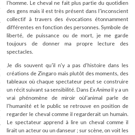
l’homme. Le cheval ne fait plus partie du quotidien
LE
des gens mais il est très présent dans l’inconscient
collectif à travers des évocations étonnamment
différentes en fonction des personnes. Symbole de
liberté, de puissance ou de mort, je me garde
toujours de donner ma propre lecture des
spectacles.
Je dis souvent qu’il n’y a pas d’histoire dans les
créations de Zingaro mais plutôt des moments, des
AGNIE CARAVELLE
tableaux où chaque spectateur peut se construire
un récit suivant sa sensibilité. Dans
Ex Anima
il y a un
D’ART PODCAST
vrai phénomène de miroir oùl’animal parle de
CKS.COM
l’humanité et le public se retrouve en position de
regarder le cheval comme il regarderait un humain.
EUR.COM
Le spectateur apprend à lire un cheval comme il
lirait un acteur ou un danseur ; sur scène, on voit les