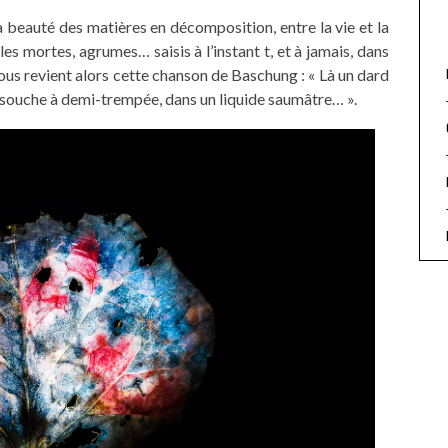
 la beauté des matières en décomposition, entre la vie et la
illes mortes, agrumes… saisis à l’instant t, et à jamais, dans
us revient alors cette chanson de Baschung : « Là un dard
e souche à demi-trempée, dans un liquide saumâtre… ».