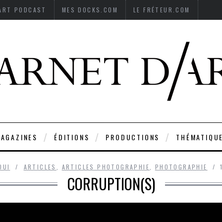
’ART PODCAST
MES DOCKS.COM
LE FRÉTEUR.COM
AGAZINES
ÉDITIONS
PRODUCTIONS
THÉMATIQU
OUI
ARTICLES
,
ARTICLES PHOTOGRAPHIE
,
PHOTOGRAPHIE
CORRUPTION(S)