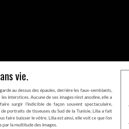
ans vie.
arde au dessus des épaules, derrière les faux-semblants,
s les interstices. Aucune de ses images n’est anodine, elle a
aire surgir l’indicible de façon souvent spectaculaire,
de portraits de tisseuses du Sud de la Tunisie, Lilia a fait
 faire baisser le vôtre. Lilia est ainsi, elle voit ce que l’on
s par la multitude des images.