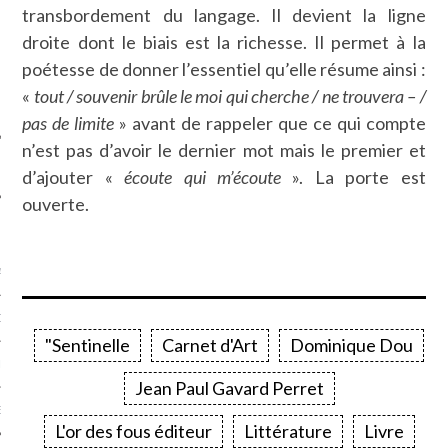
transbordement du langage. Il devient la ligne
SUIVEZ-NOUS
droite dont le biais est la richesse. Il permet à la
poétesse de donner l’essentiel qu’elle résume ainsi :
«
tout / souvenir brûle le moi qui cherche / ne trouvera – /
pas de limite
» avant de rappeler que ce qui compte
n’est pas d’avoir le dernier mot mais le premier et
d’ajouter «
écoute qui m’écoute
». La porte est
ouverte.
FLOTTE CARAVELLE
AGNIE CARAVELLE
D’ART PODCAST
"Sentinelle
Carnet d'Art
Dominique Dou
CKS.COM
Jean Paul Gavard Perret
EUR.COM
L'or des fous éditeur
Littérature
Livre