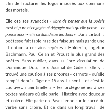
LE
afin de fracturer les logos imposés aux communs
des mortels.
Elle ose ses avancées «
libre de penser que la poésie
n’est ni pure ni engagée ni dégagée mais qu’elle pense – et
panse aussi – elle se doit d’être les deux
». Dans ce but la
poétesse fait table rase des faiseurs mais garde une
attention à certains repères : Hölderlin, Ingebor
Bachmann, Paul Celan et Proust le plus grand des
poètes. Sans oublier, dans sa libre circulation de
AGNIE CARAVELLE
Dominique Dou, le « Journal de Gide ». Elle y a
trouvé une caution à ses propres « carnets » qu’elle
D’ART PODCAST
remplit depuis l’âge de 15 ans. Ils sont – et c’est le
CKS.COM
cas avec « Sentinelle » – les prolégomènes à ses
textes majeurs où elle parle l’Histoire avec douceur
EUR.COM
et colère. Elle parie en Pascalienne sur le sacré du
verbe sans croire. Et ce dans un long travail de