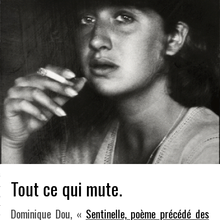
LE BONHEUR
L’HÉRITAGE
LA GUERRE
L’IDENTITÉ
ITS
RS
ES
S
Tout ce qui mute.
VRE
Dominique Dou, «
Sentinelle, poème précédé des
TIONS