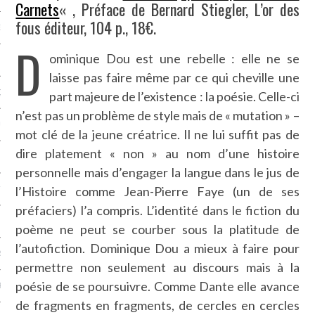
Carnets
« , Préface de Bernard Stiegler, L’or des
fous éditeur, 104 p., 18€.
NCES EN VOD
D
ominique Dou est une rebelle : elle ne se
laisse pas faire même par ce qui cheville une
QUES
part majeure de l’existence : la poésie. Celle-ci
n’est pas un problème de style mais de « mutation » –
SUELS
mot clé de la jeune créatrice. Il ne lui suffit pas de
dire platement « non » au nom d’une histoire
personnelle mais d’engager la langue dans le jus de
l’Histoire comme Jean-Pierre Faye (un de ses
TURE
préfaciers) l’a compris. L’identité dans le fiction du
E
poème ne peut se courber sous la platitude de
l’autofiction. Dominique Dou a mieux à faire pour
RAPHIE
permettre non seulement au discours mais à la
poésie de se poursuivre. Comme Dante elle avance
PTIONS
de fragments en fragments, de cercles en cercles