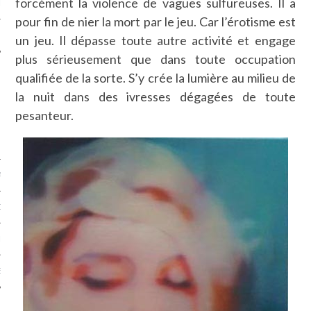
forcément la violence de vagues sulfureuses. Il a
LE
pour fin de nier la mort par le jeu. Car l’érotisme est
un jeu. Il dépasse toute autre activité et engage
plus sérieusement que dans toute occupation
qualifiée de la sorte. S’y crée la lumière au milieu de
la nuit dans des ivresses dégagées de toute
pesanteur.
AGNIE CARAVELLE
D’ART PODCAST
CKS.COM
EUR.COM