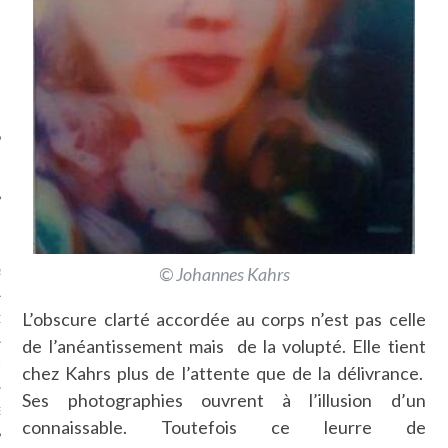
SUIVEZ-NOUS
FLOTTE CARAVELLE
© Johannes Kahrs
AGNIE CARAVELLE
L’obscure clarté accordée au corps n’est pas celle
D’ART PODCAST
de l’anéantissement mais de la volupté. Elle tient
CKS.COM
chez Kahrs plus de l’attente que de la délivrance.
Ses photographies ouvrent à l’illusion d’un
EUR.COM
connaissable. Toutefois ce leurre de