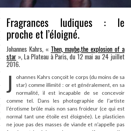
NCES EN VOD
Fragrances ludiques : le
proche et l’éloigné.
QUES
Johannes Kahrs, «
Then, maybe,the explosion of a
SUELS
star
», La Plateau à Paris, du 12 mai au 24 juillet
2016.
J
ohannes Kahrs conçoit le corps (du moins de sa
TURE
star) comme illimité : or et généralement, en sa
normalité, il est incapable de se concevoir
E
comme tel. Dans les photographie de l’artiste
RAPHIE
l’érotisme brûle mais non sans froideur (ce qui est
normal tant une étoile est éloignée). Le plasticien
PTIONS
ne joue pas des masses de viande et n’appelle pas