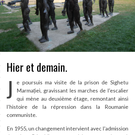
LE BONHEUR
L’HÉRITAGE
LA GUERRE
L’IDENTITÉ
ITS
Hier et demain.
RS
J
e poursuis ma visite de la prison de Sighetu
Marmației, gravissant les marches de l’escalier
ES
qui mène au deuxième étage, remontant ainsi
l’histoire de la répression dans la Roumanie
S
communiste.
VRE
En 1955, un changement intervient avec l’admission
TIONS