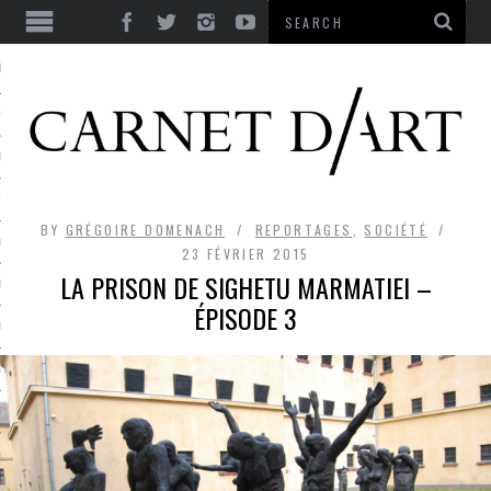
ES
CORPS ULTIME
LE TEMPS
L’UTOPIE
BY
GRÉGOIRE DOMENACH
REPORTAGES
,
SOCIÉTÉ
LE RIRE
23 FÉVRIER 2015
LA PRISON DE SIGHETU MARMATIEI –
LE DIALOGUE
ÉPISODE 3
LE HASARD
LA LIBERTÉ
LA BEAUTÉ
LA FOLIE