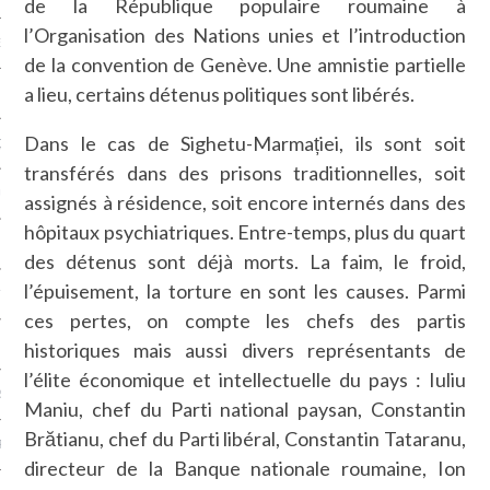
de la République populaire roumaine à
l’Organisation des Nations unies et l’introduction
NCES EN VOD
de la convention de Genève. Une amnistie partielle
a lieu, certains détenus politiques sont libérés.
Dans le cas de Sighetu-Marmației, ils sont soit
QUES
transférés dans des prisons traditionnelles, soit
SUELS
assignés à résidence, soit encore internés dans des
hôpitaux psychiatriques. Entre-temps, plus du quart
des détenus sont déjà morts. La faim, le froid,
l’épuisement, la torture en sont les causes. Parmi
TURE
ces pertes, on compte les chefs des partis
E
historiques mais aussi divers représentants de
l’élite économique et intellectuelle du pays : Iuliu
RAPHIE
Maniu, chef du Parti national paysan, Constantin
Brătianu, chef du Parti libéral, Constantin Tataranu,
PTIONS
directeur de la Banque nationale roumaine, Ion