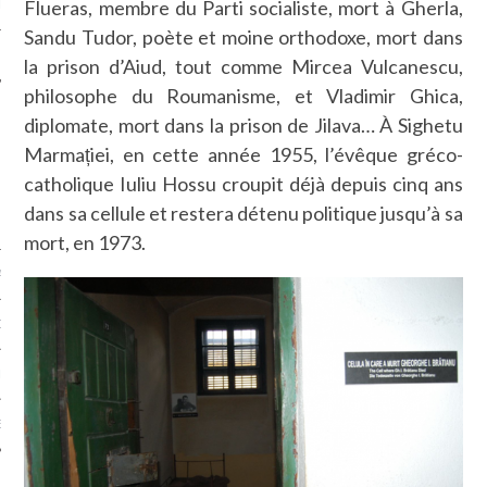
Flueras, membre du Parti socialiste, mort à Gherla,
LE
Sandu Tudor, poète et moine orthodoxe, mort dans
la prison d’Aiud, tout comme Mircea Vulcanescu,
philosophe du Roumanisme, et Vladimir Ghica,
diplomate, mort dans la prison de Jilava… À Sighetu
Marmației, en cette année 1955, l’évêque gréco-
catholique Iuliu Hossu croupit déjà depuis cinq ans
dans sa cellule et restera détenu politique jusqu’à sa
mort, en 1973.
AGNIE CARAVELLE
D’ART PODCAST
CKS.COM
EUR.COM