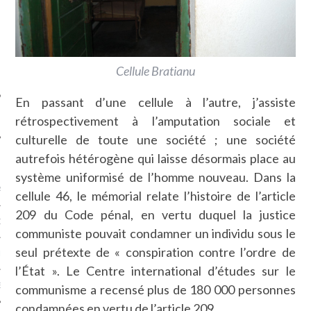
SUIVEZ-NOUS
Cellule Bratianu
En passant d’une cellule à l’autre, j’assiste
rétrospectivement à l’amputation sociale et
culturelle de toute une société ; une société
autrefois hétérogène qui laisse désormais place au
FLOTTE CARAVELLE
système uniformisé de l’homme nouveau. Dans la
AGNIE CARAVELLE
cellule 46, le mémorial relate l’histoire de l’article
209 du Code pénal, en vertu duquel la justice
D’ART PODCAST
communiste pouvait condamner un individu sous le
seul prétexte de « conspiration contre l’ordre de
CKS.COM
l’État ». Le Centre international d’études sur le
EUR.COM
communisme a recensé plus de 180 000 personnes
condamnées en vertu de l’article 209.