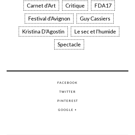
Carnet d'Art
Critique
FDA17
Festival d'Avignon
Guy Cassiers
Kristina D'Agostin
Le sec et l'humide
Spectacle
FACEBOOK
TWITTER
PINTEREST
GOOGLE +