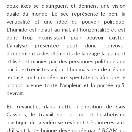
SUIVEZ-NOUS
deux axes se distinguent et donnent une vision
duale du monde. Le sec représente le bon, la
verticalité et une idée du pouvoir politique.
L’humide est relatif au mal, à l’horizontalité et est
donc trop inconsistant pour pouvoir exister.
L’analyse présentée peut donc renvoyer
directement à des éléments de langage largement
utilisés et maniés par des personnes politiques de
FLOTTE CARAVELLE
partis extrémistes aujourd’hui mais peu de clés de
lecture sont données aux spectateurs afin que le
AGNIE CARAVELLE
propos prenne toute l’ampleur et la portée qu’il
devrait.
D’ART PODCAST
En revanche, dans cette proposition de Guy
CKS.COM
Cassiers, le travail sur le son et l’esthétisme
plastique de la vidéo se révèlent très intéressant.
EUR.COM
Utilisant la technique développée par l’IRCAM du