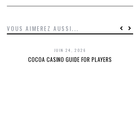
VOUS AIMEREZ AUSSI...
JUIN 24, 2026
COCOA CASINO GUIDE FOR PLAYERS
T