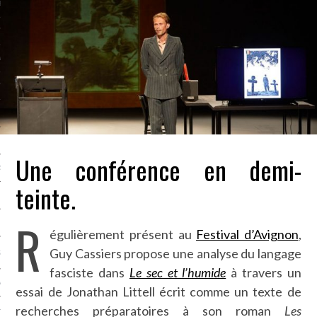
LE BONHEUR
L’HÉRITAGE
LA GUERRE
L’IDENTITÉ
ITS
Une conférence en demi-
RS
teinte.
R
ES
égulièrement présent au
Festival d’Avignon
,
Guy Cassiers propose une analyse du langage
S
fasciste dans
Le sec et l’humide
à travers un
VRE
essai de Jonathan Littell écrit comme un texte de
recherches préparatoires à son roman
Les
TIONS