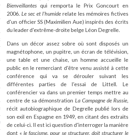
Bienveillantes
qui remporta le Prix Goncourt en
NCES EN VOD
2006.
Le sec et l’humide
relate les mémoires fictives
d’un officier SS (Maximilien Aue) inspirés des écrits
du leader d’extrême-droite belge Léon Degrelle.
QUES
Dans un décor assez sobre où sont disposés un
magnétophone, un pupitre, un écran de télévision,
SUELS
une table et une chaise, un homme accueille le
public en le remerciant d’être venu assisté à cette
conférence qui va se dérouler suivant les
TURE
différentes parties de l’essai de Littell. Le
conférencier va dans un premier temps mettre au
E
centre de sa démonstration
La Campagne de Russie
,
récit autobiographique de Degrelle publié lors de
RAPHIE
son exil en Espagne en 1949, en citant des extraits
PTIONS
de celui-ci. Il est ici question d’interroger la manière
dont «
le fascisme, pour se structurer, doit structurer le