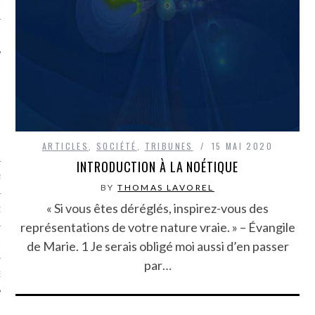
LE
ARTICLES
,
SOCIÉTÉ
,
TRIBUNES
15 MAI 2020
INTRODUCTION À LA NOÉTIQUE
AGNIE CARAVELLE
BY
THOMAS LAVOREL
« Si vous êtes déréglés, inspirez-vous des
D’ART PODCAST
représentations de votre nature vraie. » – Évangile
CKS.COM
de Marie. 1 Je serais obligé moi aussi d’en passer
par…
EUR.COM