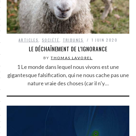
LE BONHEUR
L’HÉRITAGE
LA GUERRE
L’IDENTITÉ
ARTICLES
,
SOCIÉTÉ
,
TRIBUNES
1 JUIN 2020
LE DÉCHAÎNEMENT DE L’IGNORANCE
BY
THOMAS LAVOREL
ITS
1 Le monde dans lequel nous vivons est une
RS
gigantesque falsification, qui ne nous cache pas une
nature vraie des choses (car il n’y…
ES
S
VRE
TIONS