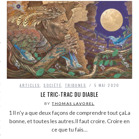
SUIVEZ-NOUS
FLOTTE CARAVELLE
ARTICLES
,
SOCIÉTÉ
,
TRIBUNES
5 MAI 2020
AGNIE CARAVELLE
LE TRIC-TRAC DU DIABLE
D’ART PODCAST
BY
THOMAS LAVOREL
1 Il n’y a que deux façons de comprendre tout çaLa
CKS.COM
bonne, et toutes les autres.Il faut croire. Croire en
EUR.COM
ce que tu fais…