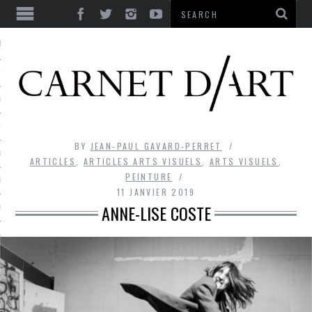
ES
CORPS ULTIME
LE TEMPS
L’UTOPIE
BY
JEAN-PAUL GAVARD-PERRET
LE RIRE
ARTICLES
,
ARTICLES ARTS VISUELS
,
ARTS VISUELS
,
PEINTURE
LE DIALOGUE
11 JANVIER 2019
ANNE-LISE COSTE
LE HASARD
LA LIBERTÉ
LA BEAUTÉ
LA FOLIE