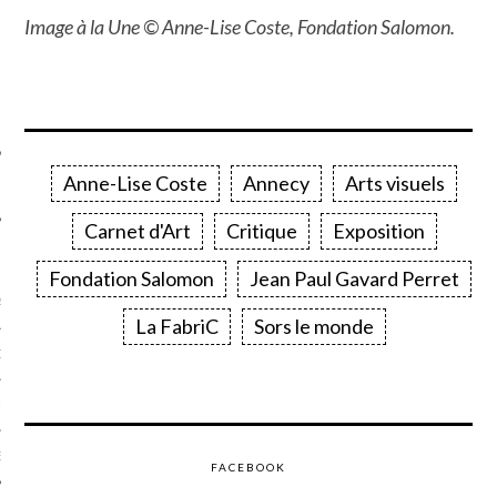
SUIVEZ-NOUS
Image à la Une © Anne-Lise Coste, Fondation Salomon.
Anne-Lise Coste
Annecy
Arts visuels
Carnet d'Art
Critique
Exposition
FLOTTE CARAVELLE
Fondation Salomon
Jean Paul Gavard Perret
AGNIE CARAVELLE
La FabriC
Sors le monde
D’ART PODCAST
CKS.COM
EUR.COM
FACEBOOK