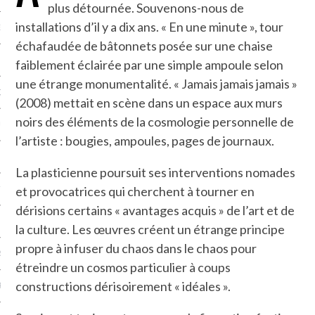
plus détournée. Souvenons-nous de
installations d’il y a dix ans. « En une minute », tour
NCES EN VOD
échafaudée de bâtonnets posée sur une chaise
faiblement éclairée par une simple ampoule selon
une étrange monumentalité. « Jamais jamais jamais »
QUES
(2008) mettait en scène dans un espace aux murs
noirs des éléments de la cosmologie personnelle de
SUELS
l’artiste : bougies, ampoules, pages de journaux.
La plasticienne poursuit ses interventions nomades
et provocatrices qui cherchent à tourner en
TURE
dérisions certains « avantages acquis » de l’art et de
E
la culture. Les œuvres créent un étrange principe
propre à infuser du chaos dans le chaos pour
RAPHIE
étreindre un cosmos particulier à coups
constructions dérisoirement « idéales ».
PTIONS