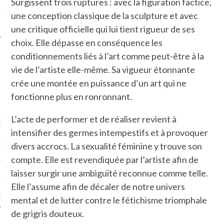
Surgissent trois ruptures : avec la figuration factice,
LE
une conception classique de la sculpture et avec
une critique officielle qui lui tient rigueur de ses
choix. Elle dépasse en conséquence les
conditionnements liés à l’art comme peut-être à la
vie de l’artiste elle-même. Sa vigueur étonnante
crée une montée en puissance d’un art qui ne
fonctionne plus en ronronnant.
L’acte de performer et de réaliser revient à
AGNIE CARAVELLE
intensifier des germes intempestifs et à provoquer
divers accrocs. La sexualité féminine y trouve son
D’ART PODCAST
compte. Elle est revendiquée par l’artiste afin de
laisser surgir une ambiguïté reconnue comme telle.
CKS.COM
Elle l’assume afin de décaler de notre univers
EUR.COM
mental et de lutter contre le fétichisme triomphale
de grigris douteux.