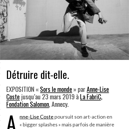
LE BONHEUR
L’HÉRITAGE
LA GUERRE
L’IDENTITÉ
ITS
Détruire dit-elle.
RS
EXPOSITION «
Sors le monde
» par
Anne-Lise
ES
Coste
jusqu’au 23 mars 2019 à
La FabriC,
Fondation Salomon
, Annecy.
S
A
nne-Lise Coste
poursuit son art-action en
VRE
« bigger splashes » mais parfois de manière
TIONS