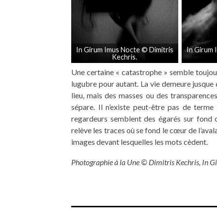
In Girum Imus Nocte © Dimitris
In Girum 
Kechris.
Une certaine « catastrophe » semble toujour
lugubre pour autant. La vie demeure jusque d
lieu, mais des masses ou des transparences 
sépare. Il n’existe peut-être pas de terme
regardeurs semblent des égarés sur fond o
relève les traces où se fond le cœur de l’ava
images devant lesquelles les mots cèdent.
Photographie à la Une ©
Dimitris Kechris,
In G