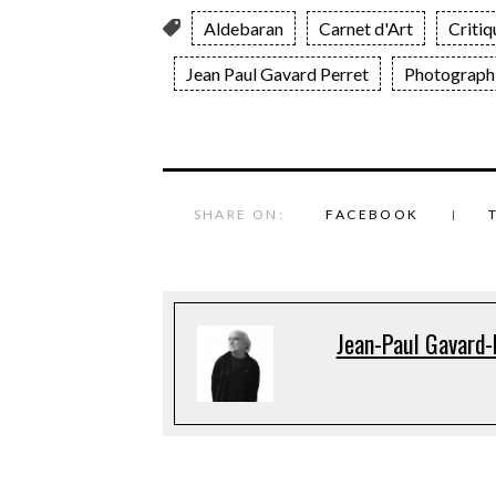
Aldebaran
Carnet d'Art
Critiq
Jean Paul Gavard Perret
Photograph
SHARE ON:
FACEBOOK
Jean-Paul Gavard-