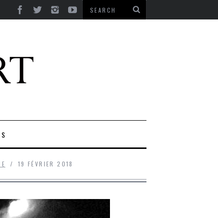
ES
IE
19 FÉVRIER 2018