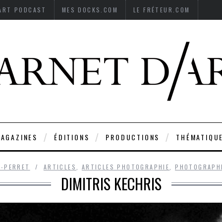
’ART PODCAST
MES DOCKS.COM
LE FRÉTEUR.COM
AGAZINES
ÉDITIONS
PRODUCTIONS
THÉMATIQU
D-PERRET
ARTICLES
,
ARTICLES PHOTOGRAPHIE
,
PHOTOGRAPH
DIMITRIS KECHRIS