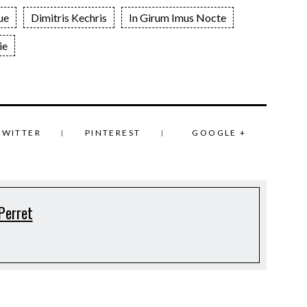
ue
Dimitris Kechris
In Girum Imus Nocte
ie
TWITTER
PINTEREST
GOOGLE +
Perret