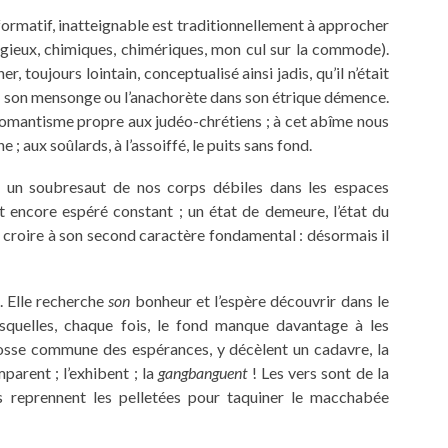
ormatif, inatteignable est traditionnellement à approcher
igieux, chimiques, chimériques, mon cul sur la commode).
, toujours lointain, conceptualisé ainsi jadis, qu’il n’était
ns son mensonge ou l’anachorète dans son étrique démence.
romantisme propre aux judéo-chrétiens ; à cet abîme nous
 ; aux soûlards, à l’assoiffé, le puits sans fond.
e, un soubresaut de nos corps débiles dans les espaces
st encore espéré constant ; un état de demeure, l’état du
e croire à son second caractère fondamental : désormais il
t. Elle recherche
son
bonheur et l’espère découvrir dans le
quelles, chaque fois, le fond manque davantage à les
fosse commune des espérances, y décèlent un cadavre, la
mparent ; l’exhibent ; la
gangbanguent
! Les vers sont de la
ls reprennent les pelletées pour taquiner le macchabée