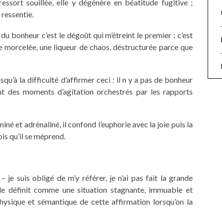
ressort souillée, elle y dégénère en béatitude fugitive ;
 ressentie.
s du bonheur c’est le dégoût qui m’étreint le premier ; c’est
ée morcelée, une liqueur de chaos, déstructurée parce que
qu’à la difficulté d’affirmer ceci : il n y a pas de bonheur
ent des moments d’agitation orchestrés par les rapports
né et adrénaliné, il confond l’euphorie avec la joie puis la
is qu’il se méprend.
 je suis obligé de m’y référer, je n’ai pas fait la grande
l le définit comme une situation stagnante, immuable et
hysique et sémantique de cette affirmation lorsqu’on la