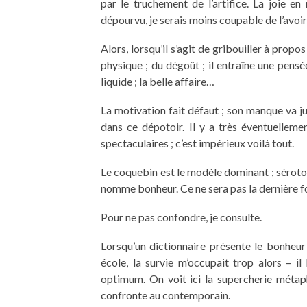
par le truchement de l’artifice. La joie en 
dépourvu, je serais moins coupable de l’avoir
Alors, lorsqu’il s’agit de gribouiller à propo
physique ; du dégoût ; il entraîne une pens
liquide ; la belle affaire…
La motivation fait défaut ; son manque va jus
dans ce dépotoir. Il y a très éventuellem
spectaculaires ; c’est impérieux voilà tout.
Le coquebin est le modèle dominant ; sérotoni
nomme bonheur. Ce ne sera pas la dernière fo
Pour ne pas confondre, je consulte.
Lorsqu’un dictionnaire présente le bonheur –
école, la survie m’occupait trop alors – i
optimum. On voit ici la supercherie métap
confronte au contemporain.