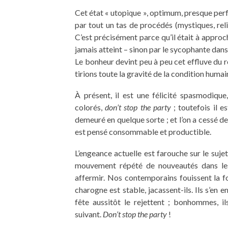
Cet état « utopique », optimum, presque perf
par tout un tas de procédés (mystiques, rel
C’est précisément parce qu’il était à approcher
jamais atteint – sinon par le sycophante da
Le bonheur devint peu à peu cet effluve du 
tirions toute la gravité de la condition humaine
À présent, il est une félicité spasmodiqu
colorés,
don’t stop the party
; toutefois il e
demeuré en quelque sorte ; et l’on a cessé d
est pensé consommable et productible.
L’engeance actuelle est farouche sur le suje
mouvement répété de nouveautés dans les
affermir. Nos contemporains fouissent la 
charogne est stable, jacassent-ils. Ils s’en e
fête aussitôt le rejettent ; bonhommes, i
suivant.
Don’t stop the party
!