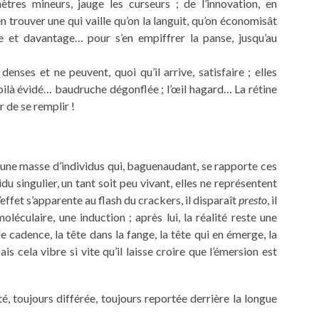
ètres mineurs, jauge les curseurs ; de l’innovation, en
en trouver une qui vaille qu’on la languit, qu’on économisât
re et davantage… pour s’en empiffrer la panse, jusqu’au
denses et ne peuvent, quoi qu’il arrive, satisfaire ; elles
 voilà évidé… baudruche dégonflée ; l’œil hagard… La rétine
ir de se remplir !
une masse d’individus qui, baguenaudant, se rapporte ces
du singulier, un tant soit peu vivant, elles ne représentent
’effet s’apparente au flash du crackers, il disparaît
presto
, il
léculaire, une induction ; après lui, la réalité reste une
e cadence, la tête dans la fange, la tête qui en émerge, la
is cela vibre si vite qu’il laisse croire que l’émersion est
té, toujours différée, toujours reportée derrière la longue