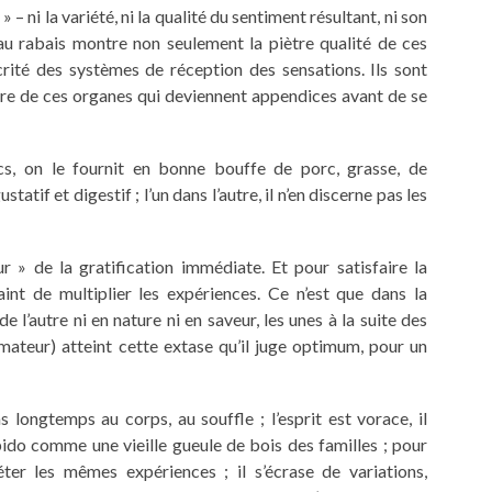
 – ni la variété, ni la qualité du sentiment résultant, ni son
au rabais montre non seulement la piètre qualité de ces
rité des systèmes de réception des sensations. Ils sont
ère de ces organes qui deviennent appendices avant de se
cs, on le fournit en bonne bouffe de porc, grasse, de
tif et digestif ; l’un dans l’autre, il n’en discerne pas les
r » de la gratification immédiate. Et pour satisfaire la
int de multiplier les expériences. Ce n’est que dans la
e l’autre ni en nature ni en saveur, les unes à la suite des
ommateur) atteint cette extase qu’il juge optimum, pour un
pas longtemps au corps, au souffle ; l’esprit est vorace, il
ido comme une vieille gueule de bois des familles ; pour
ter les mêmes expériences ; il s’écrase de variations,