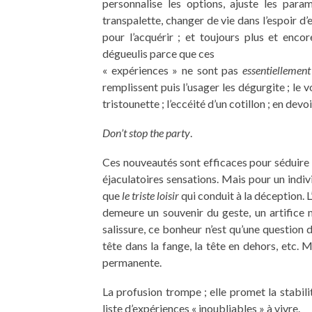
personnalise les options, ajuste les param
transpalette, changer de vie dans l’espoir d’
pour l’acquérir ; et toujours plus et enco
dégueulis parce que ces
« expériences » ne sont pas
essentiellement
remplissent puis l’usager les dégurgite ; le
tristounette ; l’eccéité d’un cotillon ; en devo
Don’t stop the party
.
Ces nouveautés sont efficaces pour séduire 
éjaculatoires sensations. Mais pour un indivi
que
le triste loisir
qui conduit à la déception. L
demeure un souvenir du geste, un artifice mo
salissure, ce bonheur n’est qu’une question d
tête dans la fange, la tête en dehors, etc. Ma
permanente.
La profusion trompe ; elle promet la stabili
liste d’expériences « inoubliables » à vivre.