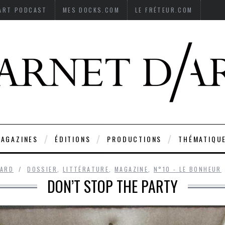
’ART PODCAST
MES DOCKS.COM
LE FRÉTEUR.COM
AGAZINES
ÉDITIONS
PRODUCTIONS
THÉMATIQU
UARD
DOSSIER
,
LITTÉRATURE
,
MAGAZINE
,
N°10 - LE BONHEUR
DON’T STOP THE PARTY