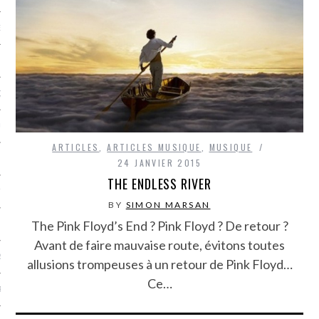
NCES EN VOD
QUES
SUELS
ARTICLES
,
ARTICLES MUSIQUE
,
MUSIQUE
24 JANVIER 2015
THE ENDLESS RIVER
TURE
BY
SIMON MARSAN
The Pink Floyd’s End ? Pink Floyd ? De retour ?
E
Avant de faire mauvaise route, évitons toutes
RAPHIE
allusions trompeuses à un retour de Pink Floyd…
Ce…
PTIONS