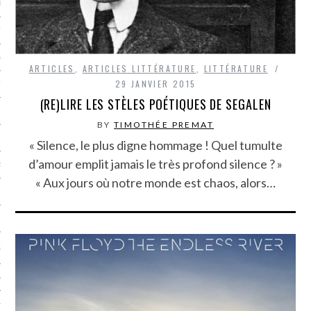
LE BONHEUR
L’HÉRITAGE
LA GUERRE
ARTICLES
,
ARTICLES LITTÉRATURE
,
LITTÉRATURE
29 JANVIER 2015
L’IDENTITÉ
(RE)LIRE LES STÈLES POÉTIQUES DE SEGALEN
BY
TIMOTHÉE PREMAT
ITS
« Silence, le plus digne hommage ! Quel tumulte
d’amour emplit jamais le très profond silence ? »
RS
« Aux jours où notre monde est chaos, alors…
ES
S
VRE
TIONS