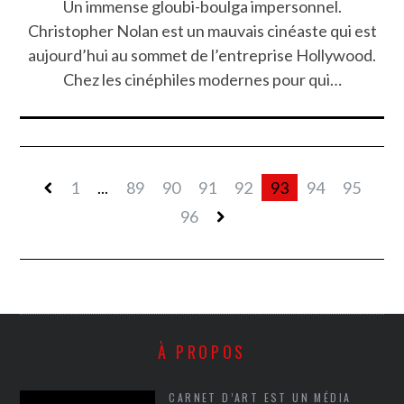
Un immense gloubi-boulga impersonnel.
Christopher Nolan est un mauvais cinéaste qui est
aujourd’hui au sommet de l’entreprise Hollywood.
Chez les cinéphiles modernes pour qui…
1
...
89
90
91
92
93
94
95
96
À PROPOS
CARNET D’ART EST UN MÉDIA