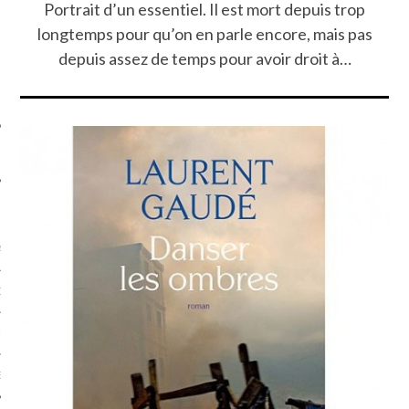
Portrait d’un essentiel. Il est mort depuis trop
SUIVEZ-NOUS
longtemps pour qu’on en parle encore, mais pas
depuis assez de temps pour avoir droit à…
FLOTTE CARAVELLE
AGNIE CARAVELLE
D’ART PODCAST
CKS.COM
EUR.COM