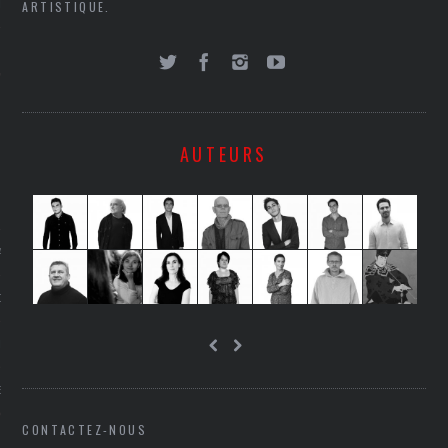
ARTISTIQUE.
LE
AUTEURS
AGNIE CARAVELLE
D’ART PODCAST
CKS.COM
EUR.COM
CONTACTEZ-NOUS