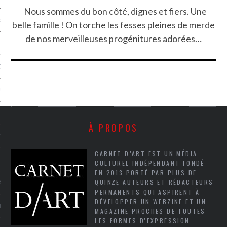
Nous sommes du bon côté, dignes et fiers. Une
NCES EN VOD
belle famille ! On torche les fesses pleines de merde
de nos merveilleuses progénitures adorées…
QUES
SUELS
À PROPOS
TURE
CARNET D’ART EST UN MÉDIA
E
CULTUREL INDÉPENDANT FONDÉ
EN 2013 PORTÉ PAR PLUS DE
QUINZE AUTEURS ET RÉDACTEURS
RAPHIE
PERMANENTS QUI ASPIRENT À
DÉVELOPPER UN WEBZINE ET UN
PTIONS
MAGAZINE PROCHES DE TOUTES
LES FORMES D'EXPRESSION