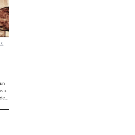
TS
 un
s ».
t de…